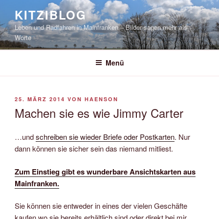
Zum
KITZIBLOG
Inhalt
Leben und Radfahren in Mainfranken – Bilder sagen mehr als
springen
Worte
Menü
VERÖFFENTLICHT
25. MÄRZ 2014
VON
HAENSON
AM
Machen sie es wie Jimmy Carter
…und
schreiben sie wieder Briefe oder Postkarten
. Nur
dann können sie sicher sein das niemand mitliest.
Zum Einstieg gibt es wunderbare Ansichtskarten aus
Mainfranken.
Sie können sie entweder in eines der vielen Geschäfte
kaufen wo sie bereits erhältlich sind oder direkt bei mir