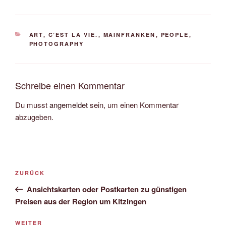
KATEGORIEN
ART
,
C’EST LA VIE.
,
MAINFRANKEN
,
PEOPLE
,
PHOTOGRAPHY
Schreibe einen Kommentar
Du musst
angemeldet
sein, um einen Kommentar
abzugeben.
Beitrags-
Vorheriger
ZURÜCK
Navigation
Beitrag
Ansichtskarten oder Postkarten zu günstigen
Preisen aus der Region um Kitzingen
Nächster
WEITER