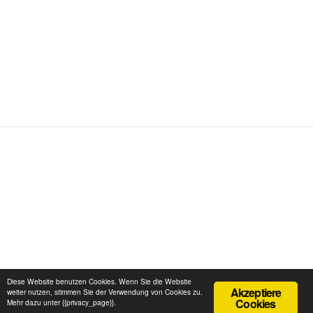
Impressum und Datenschutzerklärung
Stolz präsentiert
Diese Website benutzen Cookies. Wenn Sie die Website
Akzeptiere
von WordPress
weiter nutzen, stimmen Sie der Verwendung von Cookies zu.
Cookies
Mehr dazu unter {{privacy_page}}.