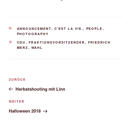
KATEGORIEN
ANNOUNCEMENT
,
C’EST LA VIE.
,
PEOPLE
,
PHOTOGRAPHY
SCHLAGWÖRTER
CDU
,
FRAKTIONSVORSITZENDER
,
FRIEDRICH
MERZ
,
WAHL
Beitrags-
Vorheriger
ZURÜCK
Navigation
Beitrag
Herbstshooting mit Linn
Nächster
WEITER
Beitrag
Halloween 2018