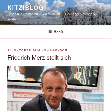
Zum
KITZIBLOG
Inhalt
Leben und Radfahren in Mainfranken – Bilder sagen mehr als
springen
Worte
Menü
VERÖFFENTLICHT
31. OKTOBER 2018
VON
HAENSON
AM
Friedrich Merz stellt sich