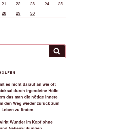
21
22
23
24
25
28
29
30
Suchen
EHOLFEN
t es nicht darauf an wie oft
icksal durch irgendeine Hölle
ern das man die nötige innere
 um den Weg wieder zurück zum
 Leben zu finden.
irkt Wunder im Kopf ohne
 und Nebenwirkungen.