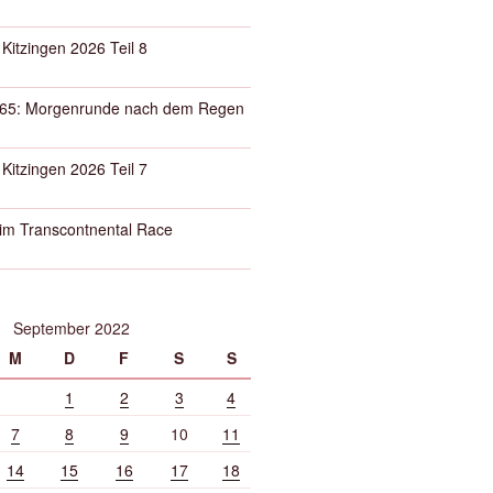
 Kitzingen 2026 Teil 8
65: Morgenrunde nach dem Regen
 Kitzingen 2026 Teil 7
eim Transcontnental Race
September 2022
M
D
F
S
S
1
2
3
4
7
8
9
10
11
14
15
16
17
18