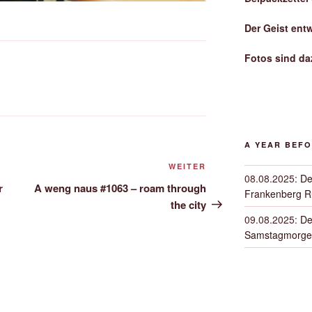
Der Geist ent
Fotos sind da
A YEAR BEF
Nächster
WEITER
08.08.2025
:
De
Beitrag
r
A weng naus #1063 – roam through
Frankenberg 
the city
09.08.2025
:
De
Samstagmorge