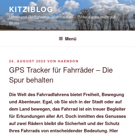
Zum
KITZIBLOG
Inhalt
Leben und Radfahren in Mainfranken – Bilder sagen mehr als
springen
Worte
Menü
VERÖFFENTLICHT
24. AUGUST 2023
VON
HAENSON
AM
GPS Tracker für Fahrräder – Die
Spur behalten
Die Welt des Fahrradfahrens bietet Freiheit, Bewegung
und Abenteuer. Egal, ob Sie sich in der Stadt oder auf
dem Land bewegen, das Fahrrad ist ein treuer Begleiter
für Erkundungen aller Art. Doch inmitten des Genusses
auf zwei Rädern bleibt die Sicherheit und der Schutz
Ihres Fahrrads von entscheidender Bedeutung. Hier