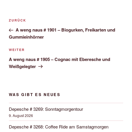
Beitrags-
Vorheriger
ZURÜCK
Navigation
Beitrag
A weng naus # 1901 – Biogurken, Freikarten und
Gummieinhörner
Nächster
WEITER
Beitrag
A weng naus # 1905 – Cognac mit Eberesche und
Weißgelegter
WAS GIBT ES NEUES
Depesche # 3269: Sonntagmorgentour
9. August 2026
Depesche # 3268: Coffee Ride am Samstagmorgen