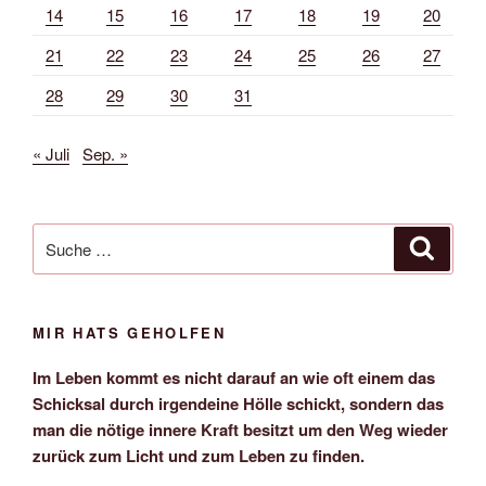
14
15
16
17
18
19
20
21
22
23
24
25
26
27
28
29
30
31
« Juli
Sep. »
Suche
Suche
nach:
MIR HATS GEHOLFEN
Im Leben kommt es nicht darauf an wie oft einem das
Schicksal durch irgendeine Hölle schickt, sondern das
man die nötige innere Kraft besitzt um den Weg wieder
zurück zum Licht und zum Leben zu finden.