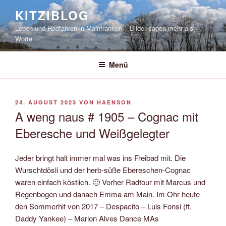
Zum
KITZIBLOG
Inhalt
Leben und Radfahren in Mainfranken – Bilder sagen mehr als
springen
Worte
Menü
VERÖFFENTLICHT
24. AUGUST 2023
VON
HAENSON
AM
A weng naus # 1905 – Cognac mit
Eberesche und Weißgelegter
Jeder bringt halt immer mal was ins Freibad mit. Die
Wurschtdösli und der herb-süße Ebereschen-Cognac
waren einfach köstlich. 🙂 Vorher Radtour mit Marcus und
Regenbogen und danach Emma am Main. Im Ohr heute
den Sommerhit von 2017 – Despacito – Luis Fonsi (ft.
Daddy Yankee) – Marlon Alves Dance MAs