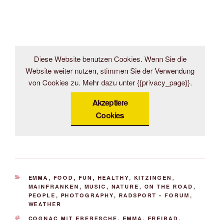
Diese Website benutzen Cookies. Wenn Sie die
Website weiter nutzen, stimmen Sie der Verwendung
von Cookies zu. Mehr dazu unter {{privacy_page}}.
Akzeptiere
Cookies
KATEGORIEN
EMMA
,
FOOD
,
FUN
,
HEALTHY
,
KITZINGEN
,
MAINFRANKEN
,
MUSIC
,
NATURE
,
ON THE ROAD
,
PEOPLE
,
PHOTOGRAPHY
,
RADSPORT - FORUM
,
WEATHER
SCHLAGWÖRTER
COGNAC MIT EBERESCHE
,
EMMA
,
FREIBAD
,