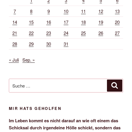
1
2
3
4
5
6
7
8
9
10
11
12
13
14
15
16
17
18
19
20
21
22
23
24
25
26
27
28
29
30
31
« Juli
Sep. »
Suche
Suche
nach:
MIR HATS GEHOLFEN
Im Leben kommt es nicht darauf an wie oft einem das
Schicksal durch irgendeine Hölle schickt, sondern das