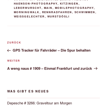
HAENSON-PHOTOGRAPHY
,
KITZINGEN
,
LEBERWURSCHT
,
MAIN
,
MOBILEPHOTOGRAPHY
,
MORNINGWALK
,
RENNRADFAHREN
,
SCHWIMMEN
,
WEISSGELECHTER
,
WURSTDÖSLI
Beitrags-
Vorheriger
ZURÜCK
Navigation
Beitrag
GPS Tracker für Fahrräder – Die Spur behalten
Nächster
WEITER
Beitrag
A weng naus # 1909 – Einmal Frankfurt und zurück
WAS GIBT ES NEUES
Depesche # 3266: Graveltour am Morgen