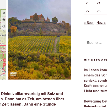
20
21
27
28
« Sep.
Nov. »
Suche
nach:
MIR HATS G
Im Leben komm
einem das Sch
schickt, sond
Kraft besitzt
Licht und zum
Dinkelvollkornvorteig mit Salz und
n. Dann hat es Zeit, am besten über
Bewegung bew
 Zeit lassen. Dann eine Stunde
Beipackzettel