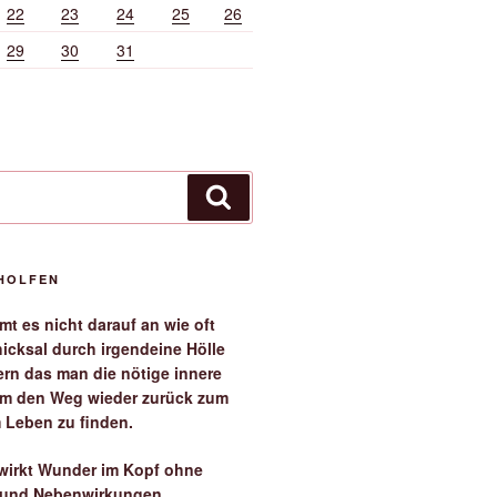
22
23
24
25
26
29
30
31
Suchen
EHOLFEN
t es nicht darauf an wie oft
icksal durch irgendeine Hölle
ern das man die nötige innere
 um den Weg wieder zurück zum
 Leben zu finden.
irkt Wunder im Kopf ohne
 und Nebenwirkungen.