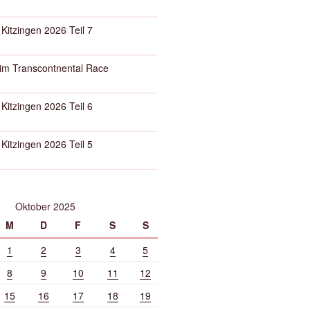
 Kitzingen 2026 Teil 7
eim Transcontnental Race
 Kitzingen 2026 Teil 6
 Kitzingen 2026 Teil 5
Oktober 2025
M
D
F
S
S
1
2
3
4
5
8
9
10
11
12
15
16
17
18
19