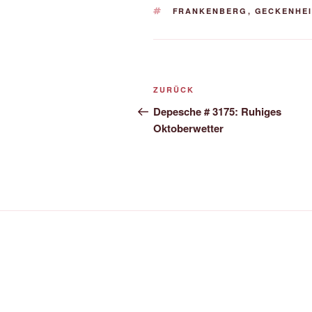
SCHLAGWÖRTER
FRANKENBERG
,
GECKENHE
Beitrags-
Vorheriger
ZURÜCK
Navigation
Beitrag
Depesche # 3175: Ruhiges
Oktoberwetter