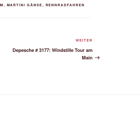
IM
,
MARTINI GÄNSE
,
RENNRADFAHREN
Nächster
WEITER
Beitrag
Depesche # 3177: Windstille Tour am
Main