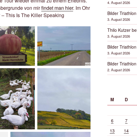
e Tour wieder einmal zu einem Erlebnis.
4. August 2026
nbergrunde von mir
findet man hier
. Im Ohr
Bilder Triathlon
 – This Is The Killer Speaking
3. August 2026
Thilo Kutzer b
3. August 2026
Bilder Triathlon
3. August 2026
Bilder Triathlon
2. August 2026
M
D
6
7
13
14