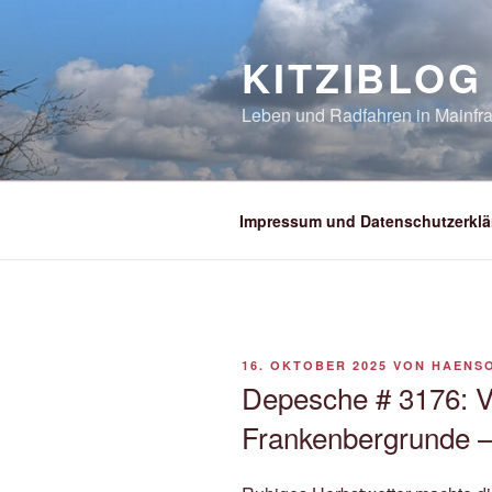
Zum
Inhalt
KITZIBLOG
springen
Leben und Radfahren in Mainfra
Impressum und Datenschutzerklä
VERÖFFENTLICHT
16. OKTOBER 2025
VON
HAENS
AM
Depesche # 3176: V
Frankenbergrunde 