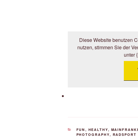
Diese Website benutzen Co
nutzen, stimmen Sie der V
unter 
KATEGORIEN
FUN
,
HEALTHY
,
MAINFRANK
PHOTOGRAPHY
,
RADSPORT 