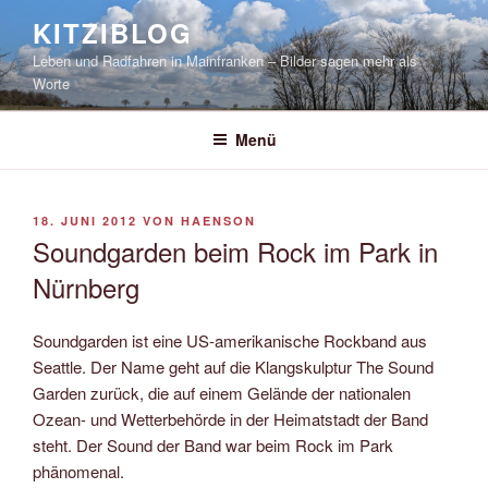
Zum
KITZIBLOG
Inhalt
Leben und Radfahren in Mainfranken – Bilder sagen mehr als
springen
Worte
Menü
VERÖFFENTLICHT
18. JUNI 2012
VON
HAENSON
AM
Soundgarden beim Rock im Park in
Nürnberg
Soundgarden ist eine US-amerikanische Rockband aus
Seattle. Der Name geht auf die Klangskulptur The Sound
Garden zurück, die auf einem Gelände der nationalen
Ozean- und Wetterbehörde in der Heimatstadt der Band
steht. Der Sound der Band war beim Rock im Park
phänomenal.