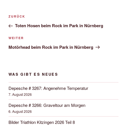
Beitrags-
Vorheriger
ZURÜCK
Navigation
Beitrag
Toten Hosen beim Rock im Park in Nürnberg
Nächster
WEITER
Beitrag
Motörhead beim Rock im Park in Nürnberg
WAS GIBT ES NEUES
Depesche # 3267: Angenehme Temperatur
7. August 2026
Depesche # 3266: Graveltour am Morgen
6. August 2026
Bilder Triathlon Kitzingen 2026 Teil 8