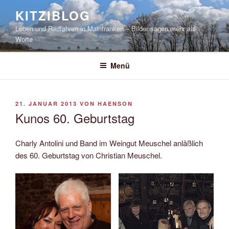
Zum
KITZIBLOG
Inhalt
Leben und Radfahren in Mainfranken – Bilder sagen mehr als
springen
Worte
Menü
VERÖFFENTLICHT
21. JANUAR 2013
VON
HAENSON
AM
Kunos 60. Geburtstag
Charly Antolini und Band im Weingut Meuschel anläßlich
des 60. Geburtstag von Christian Meuschel.