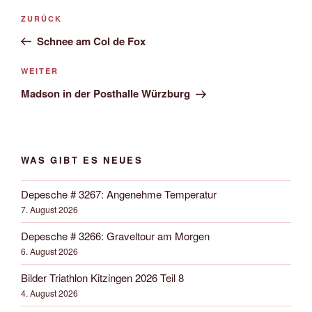
Beitrags-
Vorheriger
ZURÜCK
Navigation
Beitrag
Schnee am Col de Fox
Nächster
WEITER
Beitrag
Madson in der Posthalle Würzburg
WAS GIBT ES NEUES
Depesche # 3267: Angenehme Temperatur
7. August 2026
Depesche # 3266: Graveltour am Morgen
6. August 2026
Bilder Triathlon Kitzingen 2026 Teil 8
4. August 2026