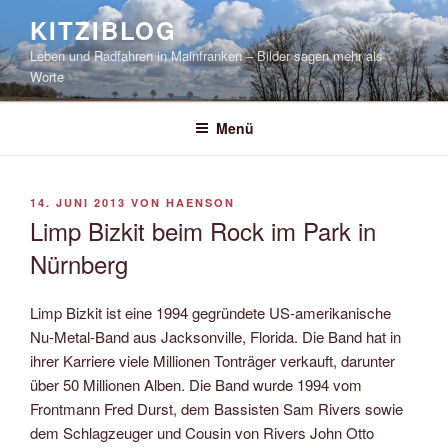
Zum
KITZIBLOG
Inhalt
Leben und Radfahren in Mainfranken – Bilder sagen mehr als
springen
Worte
Menü
VERÖFFENTLICHT
14. JUNI 2013
VON
HAENSON
AM
Limp Bizkit beim Rock im Park in
Nürnberg
Limp Bizkit ist eine 1994 gegründete US-amerikanische
Nu-Metal-Band aus Jacksonville, Florida. Die Band hat in
ihrer Karriere viele Millionen Tonträger verkauft, darunter
über 50 Millionen Alben. Die Band wurde 1994 vom
Frontmann Fred Durst, dem Bassisten Sam Rivers sowie
dem Schlagzeuger und Cousin von Rivers John Otto