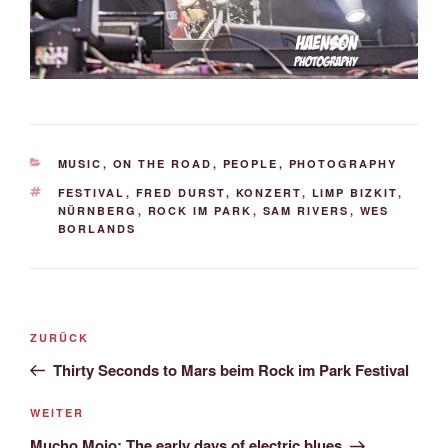
KATEGORIEN
MUSIC
,
ON THE ROAD
,
PEOPLE
,
PHOTOGRAPHY
SCHLAGWÖRTER
FESTIVAL
,
FRED DURST
,
KONZERT
,
LIMP BIZKIT
,
NÜRNBERG
,
ROCK IM PARK
,
SAM RIVERS
,
WES
BORLANDS
Beitrags-
Vorheriger
ZURÜCK
Navigation
Beitrag
Thirty Seconds to Mars beim Rock im Park Festival
Nächster
WEITER
Beitrag
Mucho Mojo: The early days of electric blues