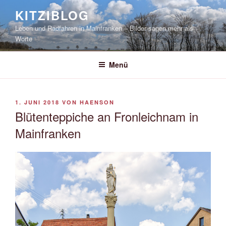
Zum
KITZIBLOG
Inhalt
Leben und Radfahren in Mainfranken – Bilder sagen mehr als
springen
Worte
Menü
VERÖFFENTLICHT
1. JUNI 2018
VON
HAENSON
AM
Blütenteppiche an Fronleichnam in
Mainfranken