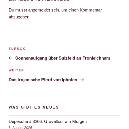
Du musst
angemeldet
sein, um einen Kommentar
abzugeben.
Beitrags-
Vorheriger
ZURÜCK
Navigation
Beitrag
Sonnenaufgang über Sulzfeld an Fronleichnam
Nächster
WEITER
Beitrag
Das trojanische Pferd von Iphofen
WAS GIBT ES NEUES
Depesche # 3266: Graveltour am Morgen
6. August 2026