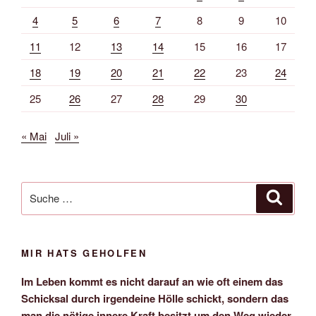
4
5
6
7
8
9
10
11
12
13
14
15
16
17
18
19
20
21
22
23
24
25
26
27
28
29
30
« Mai
Juli »
Suche
Suche
nach:
MIR HATS GEHOLFEN
Im Leben kommt es nicht darauf an wie oft einem das
Schicksal durch irgendeine Hölle schickt, sondern das
man die nötige innere Kraft besitzt um den Weg wieder