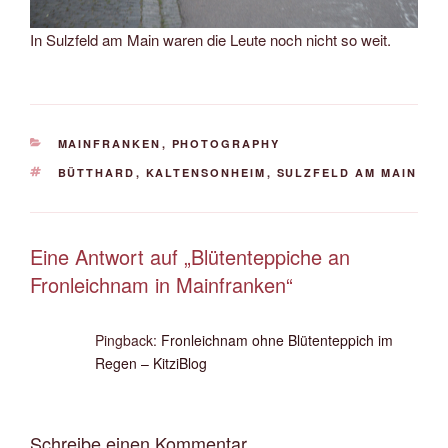
In Sulzfeld am Main waren die Leute noch nicht so weit.
KATEGORIEN
MAINFRANKEN
,
PHOTOGRAPHY
SCHLAGWÖRTER
BÜTTHARD
,
KALTENSONHEIM
,
SULZFELD AM MAIN
Eine Antwort auf „Blütenteppiche an
Fronleichnam in Mainfranken“
Pingback:
Fronleichnam ohne Blütenteppich im
Regen – KitziBlog
Schreibe einen Kommentar