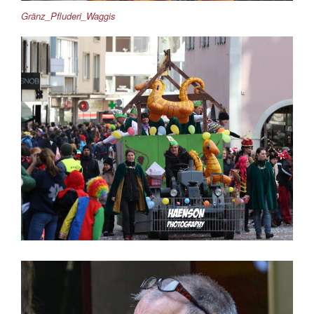
Gränz_Pfluderi_Waggis