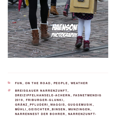
KATEGORIEN
FUN
,
ON THE ROAD
,
PEOPLE
,
WEATHER
SCHLAGWÖRTER
BREISGAUER NARRENZUNFT
,
DREIZIPFELHANSELE-ACHERN
,
FASNETMENDIG
2019
,
FRIBURGER-GLUNKI
,
GRÄNZ_PFLUDERI_WAGGIS
,
GUGGEMUSIK
,
MÜHLI_GEISCHTER_BINSEN
,
MUNZINGEN
,
NARRENNEST DER BOHRER
,
NARRENZUNFT-