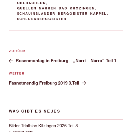
OBERACHERN
,
QUELLEN_NARREN_BAD_KROZINGEN
,
SCHAUINSLÄNDER_BERGGEISTER_KAPPEL
,
SCHLOSSBERGGEISTER
Beitrags-
Vorheriger
ZURÜCK
Navigation
Beitrag
Rosenmontag in Freiburg – „Narri – Narro“ Teil 1
Nächster
WEITER
Beitrag
Fasnetmendig Freiburg 2019 3.Teil
WAS GIBT ES NEUES
Bilder Triathlon Kitzingen 2026 Teil 8
4. August 2026