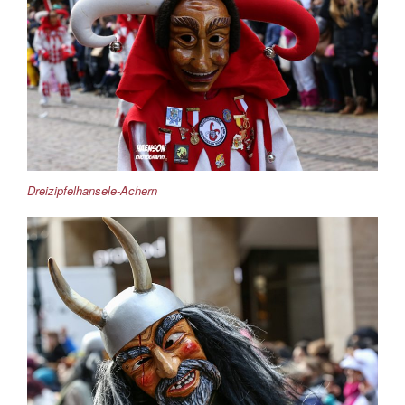
Dreizipfelhansele-Achern