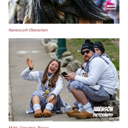
Narrenzunft-Oberachern
Mühli_Geischter_Binsen