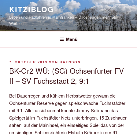
Zum
KITZIBLOG
Inhalt
Leben und Radfahren in Mainfranken – Bilder sagen mehr als
springen
Worte
Menü
VERÖFFENTLICHT
7. OKTOBER 2019
VON
HAENSON
AM
BK-Gr2 WÜ: (SG) Ochsenfurter FV
II – SV Fuchsstadt 2, 9:1
Bei Dauerregen und kühlem Herbstwetter gewann die
Ochsenfurter Reserve gegen spielschwache Fuchsstädter
mit 9:1. Alleine siebenmal konnte Jimmy Solimann das
Spielgerät im Fuchstädter Netz unterbringen. 15 Zuschauer
sahen, auf der Maininsel, ein einseitiges Spiel das von der
umsichtigen Schiedsrichterin Elsbeth Krämer in der 91.