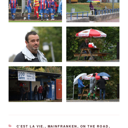
KATEGORIEN
C’EST LA VIE.
,
MAINFRANKEN
,
ON THE ROAD
,