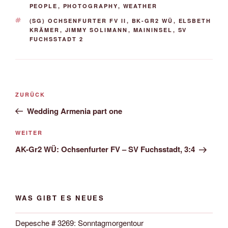
PEOPLE
,
PHOTOGRAPHY
,
WEATHER
SCHLAGWÖRTER
(SG) OCHSENFURTER FV II
,
BK-GR2 WÜ
,
ELSBETH
KRÄMER
,
JIMMY SOLIMANN
,
MAININSEL
,
SV
FUCHSSTADT 2
Beitrags-
Vorheriger
ZURÜCK
Navigation
Beitrag
Wedding Armenia part one
Nächster
WEITER
Beitrag
AK-Gr2 WÜ: Ochsenfurter FV – SV Fuchsstadt, 3:4
WAS GIBT ES NEUES
Depesche # 3269: Sonntagmorgentour