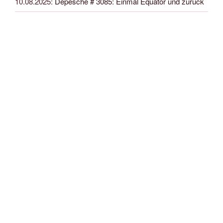
10.08.2025
:
Depesche # 3085: Einmal Equator und zurück