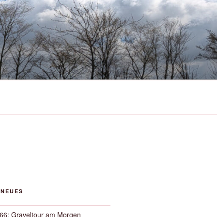
 NEUES
66: Graveltour am Morgen