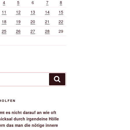
4
5
6
7
8
11
12
13
14
15
18
19
20
21
22
25
26
27
28
29
Suchen
EHOLFEN
t es nicht darauf an wie oft
icksal durch irgendeine Hölle
ern das man die nötige innere