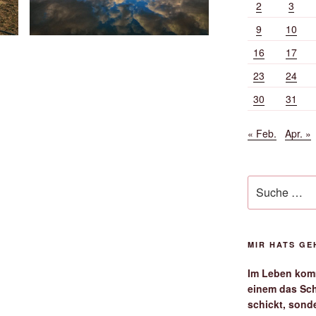
2
3
9
10
16
17
23
24
30
31
« Feb.
Apr. »
Suche
nach:
MIR HATS G
Im Leben komm
einem das Sch
schickt, sond