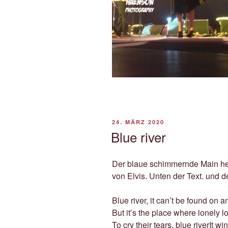
VERÖFFENTLICHT
24. MÄRZ 2020
AM
Blue river
Der blaue schimmernde Main he
von Elvis. Unten der Text. und 
Blue river, it can’t be found on 
But it’s the place where lonely l
To cry their tears, blue riverIt 