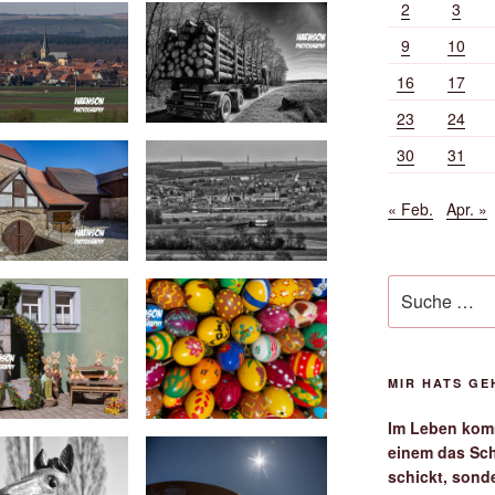
2
3
9
10
16
17
23
24
30
31
« Feb.
Apr. »
Suche
nach:
MIR HATS G
Im Leben komm
einem das Sch
schickt, sond