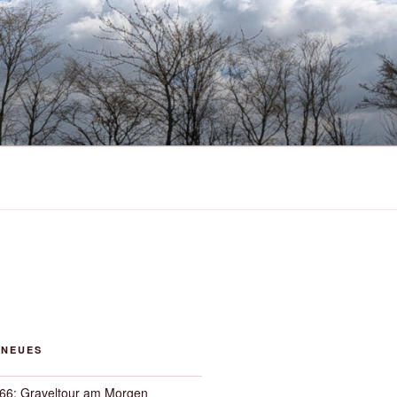
 NEUES
66: Graveltour am Morgen