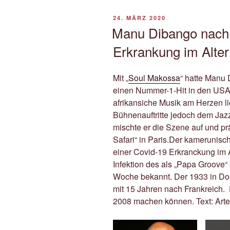
VERÖFFENTLICHT
24. MÄRZ 2020
AM
Manu Dibango nach 
Erkrankung im Alter
Mit „
Soul Makossa
“ hatte Manu 
einen Nummer-1-Hit in den USA
afrikansiche Musik am Herzen lie
Bühnenauftritte jedoch dem Jaz
mischte er die Szene auf und prä
Safari“ in Paris.Der kamerunisc
einer Covid-19 Erkranckung im A
Infektion des als „Papa Groove“
Woche bekannt. Der 1933 in D
mit 15 Jahren nach Frankreich. 
2008 machen können. Text: Arte