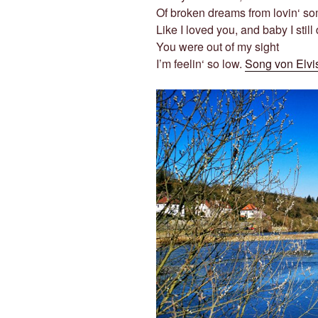
Of broken dreams from lovin‘ s
Like I loved you, and baby I still
You were out of my sight
I’m feelin‘ so low.
Song von Elvi