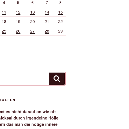
4
5
6
7
8
11
12
13
14
15
18
19
20
21
22
25
26
27
28
29
Suchen
EHOLFEN
t es nicht darauf an wie oft
icksal durch irgendeine Hölle
ern das man die nötige innere