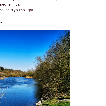
omeone in vain
 doI held you so tight
s
.