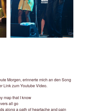
ute Morgen, erinnerte mich an den Song
der Link zum Youtube Video.
any map that I know
overs all go
winds along a path of heartache and pain