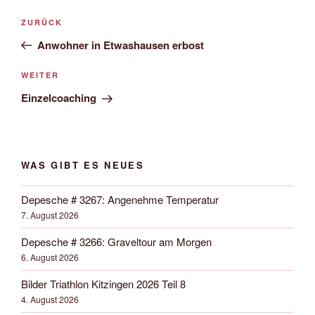
Beitrags-
Vorheriger
ZURÜCK
Navigation
Beitrag
Anwohner in Etwashausen erbost
Nächster
WEITER
Beitrag
Einzelcoaching
WAS GIBT ES NEUES
Depesche # 3267: Angenehme Temperatur
7. August 2026
Depesche # 3266: Graveltour am Morgen
6. August 2026
Bilder Triathlon Kitzingen 2026 Teil 8
4. August 2026