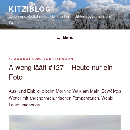
Zum
KITZIBLOG
Inhalt
Leben und Radfahren in Mainfranken – Bilder sagen mehr als
springen
Worte
Menü
VERÖFFENTLICHT
4. AUGUST 2020
VON
HAENSON
AM
A weng lääff #127 – Heute nur ein
Foto
Aus- und Einblicke beim Morning Walk am Main. Bewölktes
Wetter mit angenehmen, frischen Temperaturen. Wenig
Leute unterwegs.