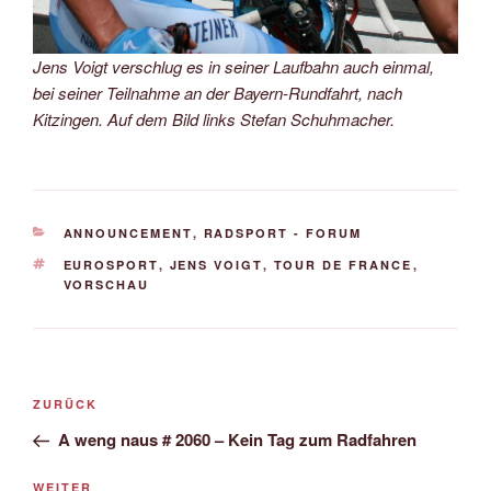
Jens Voigt verschlug es in seiner Laufbahn auch einmal,
bei seiner Teilnahme an der Bayern-Rundfahrt, nach
Kitzingen. Auf dem Bild links Stefan Schuhmacher.
KATEGORIEN
ANNOUNCEMENT
,
RADSPORT - FORUM
SCHLAGWÖRTER
EUROSPORT
,
JENS VOIGT
,
TOUR DE FRANCE
,
VORSCHAU
Beitrags-
Vorheriger
ZURÜCK
Navigation
Beitrag
A weng naus # 2060 – Kein Tag zum Radfahren
Nächster
WEITER