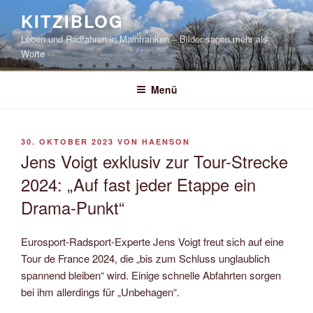
Zum
KITZIBLOG
Inhalt
Leben und Radfahren in Mainfranken – Bilder sagen mehr als
springen
Worte
Menü
VERÖFFENTLICHT
30. OKTOBER 2023
VON
HAENSON
AM
Jens Voigt exklusiv zur Tour-Strecke
2024: „Auf fast jeder Etappe ein
Drama-Punkt“
Eurosport-Radsport-Experte Jens Voigt freut sich auf eine
Tour de France 2024, die „bis zum Schluss unglaublich
spannend bleiben“ wird. Einige schnelle Abfahrten sorgen
bei ihm allerdings für „Unbehagen“.