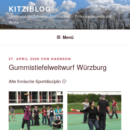
Zum
KITZIBLOG
Inhalt
Leben und Radfahren in Mainfranken – Bilder sagen mehr als
springen
Worte
Menü
VERÖFFENTLICHT
27. APRIL 2008
VON
HAENSON
AM
Gummistiefelweitwurf Würzburg
Alte finnische Sportdisziplin 🙂