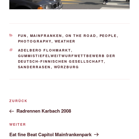
KATEGORIEN
FUN
,
MAINFRANKEN
,
ON THE ROAD
,
PEOPLE
,
PHOTOGRAPHY
,
WEATHER
SCHLAGWÖRTER
ADELBERO FLOHMARKT
,
GUMMISTIEFELWEITWURFWETTBEWERB DER
DEUTSCH-FINNISCHEN GESELLSCHAFT
,
SANDERRASEN
,
WÜRZBURG
Beitrags-
Vorheriger
ZURÜCK
Navigation
Beitrag
Radrennen Karbach 2008
Nächster
WEITER
Beitrag
Eat fine Beat Capitol Mainfrankenpark