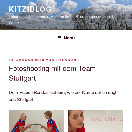
Zum
KITZIBLOG
Inhalt
Leben und Radfahren in Mainfranken – Bilder sagen mehr als
springen
Worte
Menü
VERÖFFENTLICHT
14. JANUAR 2010
VON
HAENSON
AM
Fotoshooting mit dem Team
Stuttgart
Dem Frauen Bundesligateam, wie der Name schon sagt,
aus Stuttgart