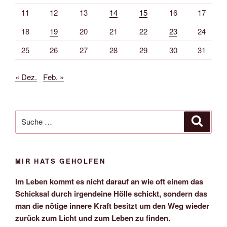
11
12
13
14
15
16
17
18
19
20
21
22
23
24
25
26
27
28
29
30
31
« Dez.
Feb. »
Suche
Suche
nach:
MIR HATS GEHOLFEN
Im Leben kommt es nicht darauf an wie oft einem das
Schicksal durch irgendeine Hölle schickt, sondern das
man die nötige innere Kraft besitzt um den Weg wieder
zurück zum Licht und zum Leben zu finden.