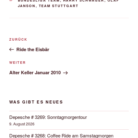
BUNDESLIGA TEAM
,
HARRY SCHWAGER
,
OLAF
JANSON
,
TEAM STUTTGART
Beitrags-
Vorheriger
ZURÜCK
Navigation
Beitrag
Ride the Eisbär
Nächster
WEITER
Beitrag
Alter Keller Januar 2010
WAS GIBT ES NEUES
Depesche # 3269: Sonntagmorgentour
9. August 2026
Depesche # 3268: Coffee Ride am Samstagmorgen