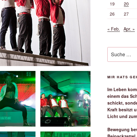
19
20
26
27
« Feb.
Apr. »
Suche
nach:
MIR HATS G
Im Leben komm
einem das Sch
schickt, sond
Kraft besitzt
Licht und zum
Bewegung bew
Beipackzettel