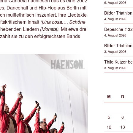
lcha Candela nachlesen das es eine 2002
6. August 2026
es, Dancehall und Hip-Hop aus Berlin mit
Bilder Triathlon
ch multiethnisch inszeniert. Ihre Liedtexte
4. August 2026
ftskritischem Inhalt
(Una cosa…, Schöne
shebenden Liedern
(
Monsta
).
Mit etwa drei
Depesche # 32
4. August 2026
zählt sie zu den erfolgreichsten Bands
Bilder Triathlon
3. August 2026
Thilo Kutzer b
3. August 2026
M
D
5
6
12
13