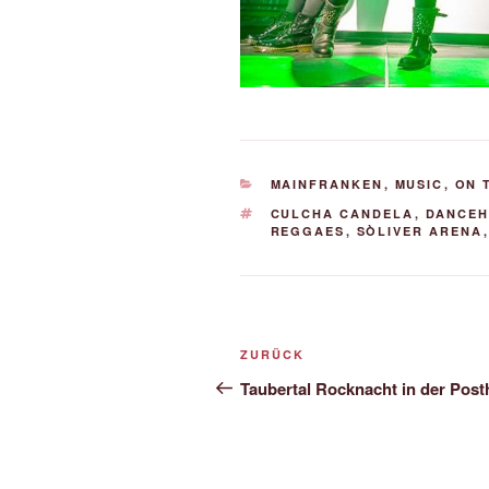
KATEGORIEN
MAINFRANKEN
,
MUSIC
,
ON 
SCHLAGWÖRTER
CULCHA CANDELA
,
DANCEH
REGGAES
,
SÒLIVER ARENA
Beitrags-
Vorheriger
ZURÜCK
Navigation
Beitrag
Taubertal Rocknacht in der Post