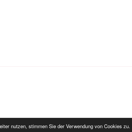
iter nutzen, stimmen Sie der Verwendung von Cookies zu. 
ng
Stolz präsentiert von WordPress