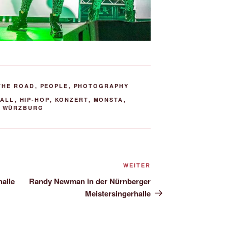
THE ROAD
,
PEOPLE
,
PHOTOGRAPHY
ALL
,
HIP-HOP
,
KONZERT
,
MONSTA
,
,
WÜRZBURG
Nächster
WEITER
Beitrag
halle
Randy Newman in der Nürnberger
Meistersingerhalle