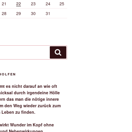
21
22
23
24
25
28
29
30
31
Suchen
EHOLFEN
t es nicht darauf an wie oft
icksal durch irgendeine Hölle
ern das man die nötige innere
 um den Weg wieder zurück zum
 Leben zu finden.
irkt Wunder im Kopf ohne
 und Nebenwirkungen.