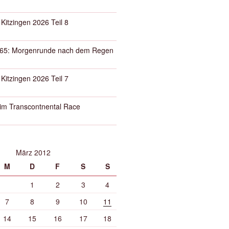
 Kitzingen 2026 Teil 8
65: Morgenrunde nach dem Regen
 Kitzingen 2026 Teil 7
eim Transcontnental Race
März 2012
M
D
F
S
S
1
2
3
4
7
8
9
10
11
14
15
16
17
18