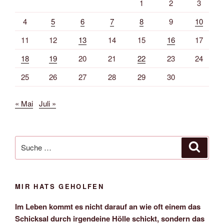
1
2
3
4
5
6
7
8
9
10
11
12
13
14
15
16
17
18
19
20
21
22
23
24
25
26
27
28
29
30
« Mai
Juli »
Suche
Suche
nach:
MIR HATS GEHOLFEN
Im Leben kommt es nicht darauf an wie oft einem das
Schicksal durch irgendeine Hölle schickt, sondern das