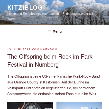
Zum
KITZIBLOG
Inhalt
Leben und Radfahren in Mainfranken – Bilder sagen mehr als
springen
Worte
Menü
VERÖFFENTLICHT
13. JUNI 2012
VON
HAENSON
AM
The Offspring beim Rock im Park
Festival in Nürnberg
The Offspring ist eine US-amerikanische Punk-Rock-Band
aus Orange County in Kalifornien. Auf der Bühne im
Volkspark Dutzendteich begeisterten sie, bei herrlichem
Sommerwetter, die enthusiastischen Fans aus aller Welt.