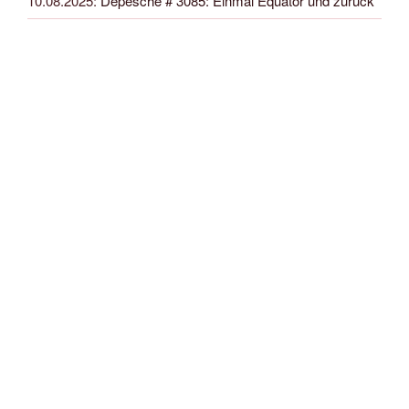
10.08.2025
:
Depesche # 3085: Einmal Equator und zurück