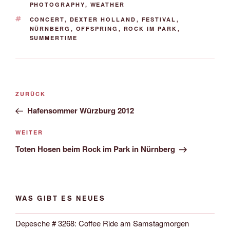
PHOTOGRAPHY
,
WEATHER
SCHLAGWÖRTER
CONCERT
,
DEXTER HOLLAND
,
FESTIVAL
,
NÜRNBERG
,
OFFSPRING
,
ROCK IM PARK
,
SUMMERTIME
Beitrags-
Vorheriger
ZURÜCK
Navigation
Beitrag
Hafensommer Würzburg 2012
Nächster
WEITER
Beitrag
Toten Hosen beim Rock im Park in Nürnberg
WAS GIBT ES NEUES
Depesche # 3268: Coffee Ride am Samstagmorgen