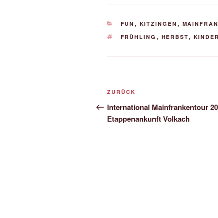
KATEGORIEN
FUN
,
KITZINGEN
,
MAINFRA
SCHLAGWÖRTER
FRÜHLING
,
HERBST
,
KINDE
Beitrags-
Vorheriger
ZURÜCK
Navigation
Beitrag
International Mainfrankentour 20
Etappenankunft Volkach