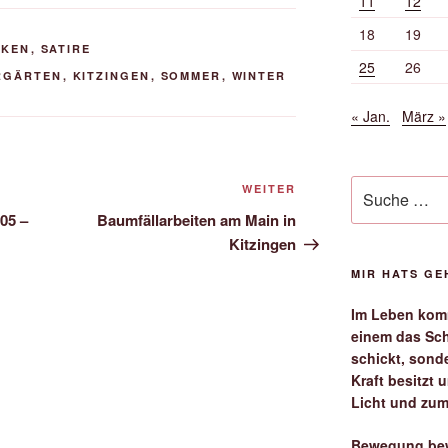
11
12
18
19
NKEN
,
SATIRE
25
26
RGÄRTEN
,
KITZINGEN
,
SOMMER
,
WINTER
« Jan.
März »
Suche
Nächster
WEITER
nach:
Beitrag
05 –
Baumfällarbeiten am Main in
Kitzingen
MIR HATS G
Im Leben komm
einem das Sch
schickt, sond
Kraft besitzt
Licht und zum
Bewegung bew