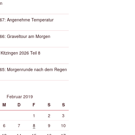
n
67: Angenehme Temperatur
66: Graveltour am Morgen
 Kitzingen 2026 Teil 8
65: Morgenrunde nach dem Regen
Februar 2019
M
D
F
S
S
1
2
3
6
7
8
9
10