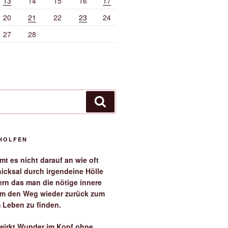
13
14
15
16
17
20
21
22
23
24
27
28
Suchen
EHOLFEN
t es nicht darauf an wie oft
icksal durch irgendeine Hölle
ern das man die nötige innere
 um den Weg wieder zurück zum
 Leben zu finden.
irkt Wunder im Kopf ohne