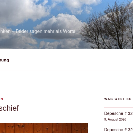
nken – Bilder sagen mehr als Worte
rung
ON
WAS GIBT ES
chief
Depesche # 32
9. August 2026
Depesche # 32