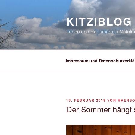
Zum
Inhalt
KITZIBLOG
springen
Leben und Radfahren in Mainfra
Impressum und Datenschutzerklä
VERÖFFENTLICHT
13. FEBRUAR 2019
VON
HAENS
AM
Der Sommer hängt s