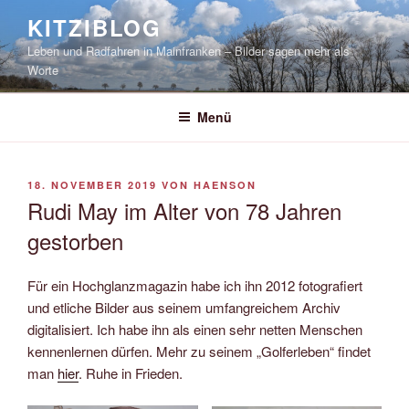
Zum
KITZIBLOG
Inhalt
Leben und Radfahren in Mainfranken – Bilder sagen mehr als
springen
Worte
Menü
VERÖFFENTLICHT
18. NOVEMBER 2019
VON
HAENSON
AM
Rudi May im Alter von 78 Jahren
gestorben
Für ein Hochglanzmagazin habe ich ihn 2012 fotografiert
und etliche Bilder aus seinem umfangreichem Archiv
digitalisiert. Ich habe ihn als einen sehr netten Menschen
kennenlernen dürfen. Mehr zu seinem „Golferleben“ findet
man
hier
. Ruhe in Frieden.