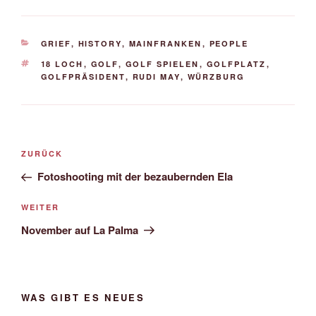
KATEGORIEN
GRIEF
,
HISTORY
,
MAINFRANKEN
,
PEOPLE
SCHLAGWÖRTER
18 LOCH
,
GOLF
,
GOLF SPIELEN
,
GOLFPLATZ
,
GOLFPRÄSIDENT
,
RUDI MAY
,
WÜRZBURG
Beitrags-
Vorheriger
ZURÜCK
Navigation
Beitrag
Fotoshooting mit der bezaubernden Ela
Nächster
WEITER
Beitrag
November auf La Palma
WAS GIBT ES NEUES