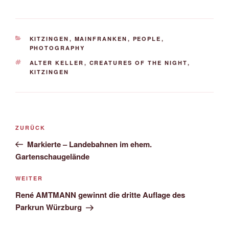
KATEGORIEN
KITZINGEN
,
MAINFRANKEN
,
PEOPLE
,
PHOTOGRAPHY
SCHLAGWÖRTER
ALTER KELLER
,
CREATURES OF THE NIGHT
,
KITZINGEN
Beitrags-
Vorheriger
ZURÜCK
Navigation
Beitrag
Markierte – Landebahnen im ehem.
Gartenschaugelände
Nächster
WEITER
Beitrag
René AMTMANN gewinnt die dritte Auflage des
Parkrun Würzburg