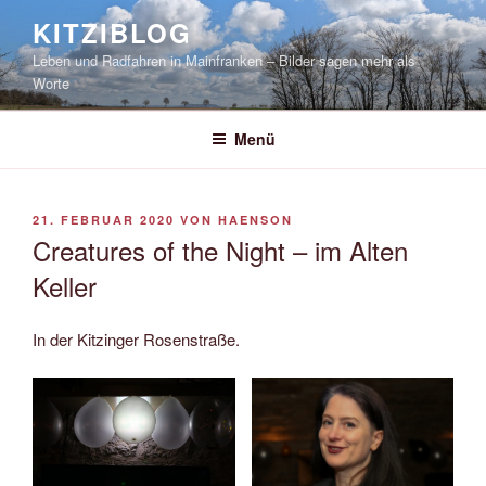
Zum
KITZIBLOG
Inhalt
Leben und Radfahren in Mainfranken – Bilder sagen mehr als
springen
Worte
Menü
VERÖFFENTLICHT
21. FEBRUAR 2020
VON
HAENSON
AM
Creatures of the Night – im Alten
Keller
In der Kitzinger Rosenstraße.