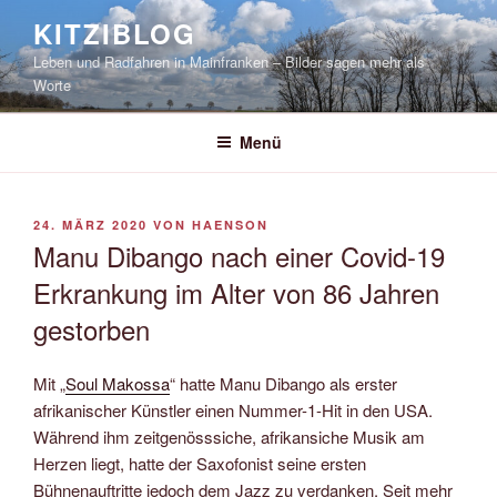
Zum
KITZIBLOG
Inhalt
Leben und Radfahren in Mainfranken – Bilder sagen mehr als
springen
Worte
Menü
VERÖFFENTLICHT
24. MÄRZ 2020
VON
HAENSON
AM
Manu Dibango nach einer Covid-19
Erkrankung im Alter von 86 Jahren
gestorben
Mit „
Soul Makossa
“ hatte Manu Dibango als erster
afrikanischer Künstler einen Nummer-1-Hit in den USA.
Während ihm zeitgenösssiche, afrikansiche Musik am
Herzen liegt, hatte der Saxofonist seine ersten
Bühnenauftritte jedoch dem Jazz zu verdanken. Seit mehr