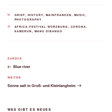
KATEGORIEN
GRIEF
,
HISTORY
,
MAINFRANKEN
,
MUSIC
,
PHOTOGRAPHY
SCHLAGWÖRTER
AFRICA-FESTIVAL WÜRZBURG
,
CORONA
,
KAMERUN
,
MANU DIBANGO
Beitrags-
Vorheriger
ZURÜCK
Navigation
Beitrag
Blue river
Nächster
WEITER
Beitrag
Sonne satt in Groß- und Kleinlangheim
WAS GIBT ES NEUES