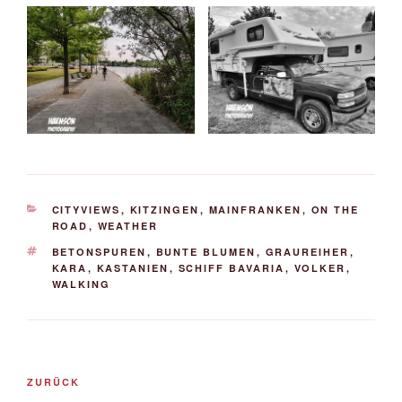
KATEGORIEN
CITYVIEWS
,
KITZINGEN
,
MAINFRANKEN
,
ON THE
ROAD
,
WEATHER
SCHLAGWÖRTER
BETONSPUREN
,
BUNTE BLUMEN
,
GRAUREIHER
,
KARA
,
KASTANIEN
,
SCHIFF BAVARIA
,
VOLKER
,
WALKING
Beitrags-
Vorheriger
ZURÜCK
Navigation