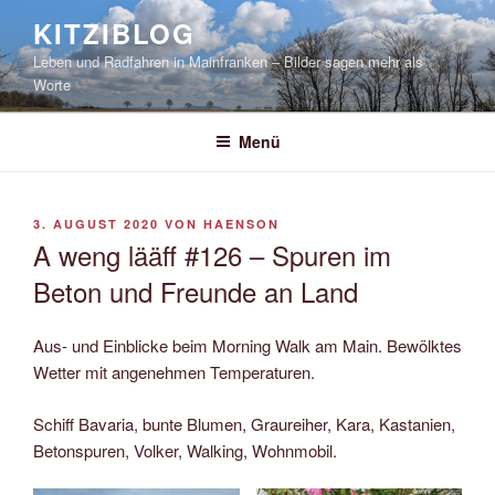
Zum
KITZIBLOG
Inhalt
Leben und Radfahren in Mainfranken – Bilder sagen mehr als
springen
Worte
Menü
VERÖFFENTLICHT
3. AUGUST 2020
VON
HAENSON
AM
A weng lääff #126 – Spuren im
Beton und Freunde an Land
Aus- und Einblicke beim Morning Walk am Main. Bewölktes
Wetter mit angenehmen Temperaturen.
Schiff Bavaria, bunte Blumen, Graureiher, Kara, Kastanien,
Betonspuren, Volker, Walking, Wohnmobil.