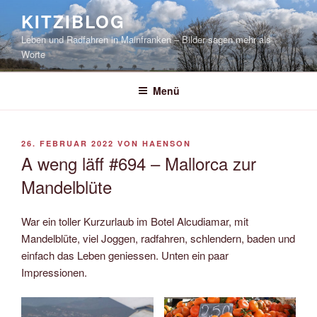
Zum
KITZIBLOG
Inhalt
Leben und Radfahren in Mainfranken – Bilder sagen mehr als
springen
Worte
Menü
VERÖFFENTLICHT
26. FEBRUAR 2022
VON
HAENSON
AM
A weng läff #694 – Mallorca zur
Mandelblüte
War ein toller Kurzurlaub im Botel Alcudiamar, mit
Mandelblüte, viel Joggen, radfahren, schlendern, baden und
einfach das Leben geniessen. Unten ein paar
Impressionen.