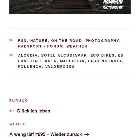
KATEGORIEN
FUN
,
NATURE
,
ON THE ROAD
,
PHOTOGRAPHY
,
RADSPORT - FORUM
,
WEATHER
SCHLAGWÖRTER
ALCUDIA
,
BOTEL ALCUDIAMAR
,
ECO BIKES
,
ES
PUNT CAFE ARTA
,
MALLORCA
,
PACO NOTARIO
,
POLLENCA
,
VALDEMOSSA
Beitrags-
Vorheriger
ZURÜCK
Navigation
Beitrag
Glücklich leben
Nächster
WEITER
Beitrag
A weng läff #695 – Wieder zurück