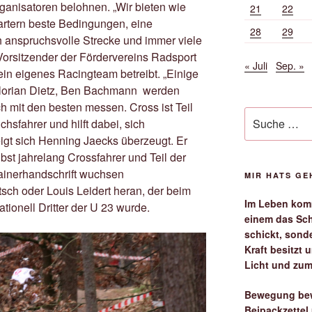
anisatoren belohnen. „Wir bieten wie
21
22
artern beste Bedingungen, eine
28
29
h anspruchsvolle Strecke und immer viele
Vorsitzender der Fördervereins Radsport
« Juli
Sep. »
in eigenes Racingteam betreibt. „Einige
lorian Dietz, Ben Bachmann werden
 mit den besten messen. Cross ist Teil
Suche
sfahrer und hilft dabei, sich
nach:
igt sich Henning Jaecks überzeugt. Er
bst jahrelang Crossfahrer und Teil der
rainerhandschrift wuchsen
MIR HATS G
ch oder Louis Leidert heran, der beim
Im Leben komm
ionell Dritter der U 23 wurde.
einem das Sch
schickt, sond
Kraft besitzt
Licht und zum
Bewegung bew
Beipackzettel