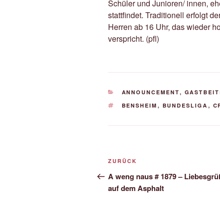
Schüler und Junioren/ innen, e
stattfindet. Traditionell erfolgt
Herren ab 16 Uhr, das wieder h
verspricht. (pfl)
KATEGORIEN
ANNOUNCEMENT
,
GASTBEI
SCHLAGWÖRTER
BENSHEIM
,
BUNDESLIGA
,
C
Beitrags-
Vorheriger
ZURÜCK
Navigation
Beitrag
A weng naus # 1879 – Liebesgrü
auf dem Asphalt