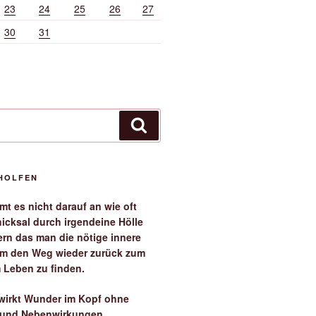
23
24
25
26
27
30
31
Suchen
EHOLFEN
t es nicht darauf an wie oft
icksal durch irgendeine Hölle
ern das man die nötige innere
 um den Weg wieder zurück zum
 Leben zu finden.
irkt Wunder im Kopf ohne
 und Nebenwirkungen.