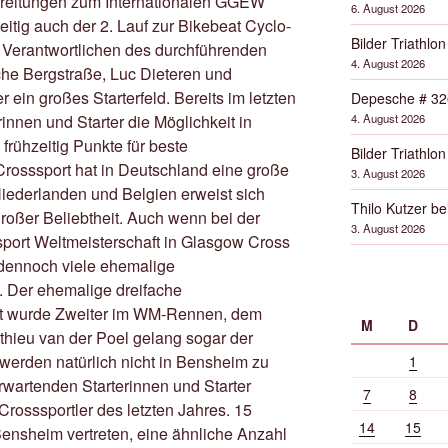
ereitungen zum Internationalen GGEW
6. August 2026
itig auch der 2. Lauf zur Bikebeat Cyclo-
Bilder Triathlon
 Verantwortlichen des durchführenden
4. August 2026
he Bergstraße, Luc Dieteren und
ein großes Starterfeld. Bereits im letzten
Depesche # 32
4. August 2026
rinnen und Starter die Möglichkeit in
ühzeitig Punkte für beste
Bilder Triathlon
 Crosssport hat in Deutschland eine große
3. August 2026
 Niederlanden und Belgien erweist sich
Thilo Kutzer b
großer Beliebtheit. Auch wenn bei der
3. August 2026
ort Weltmeisterschaft in Glasgow Cross
 dennoch viele ehemalige
. Der ehemalige dreifache
rt wurde Zweiter im WM-Rennen, dem
M
D
thieu van der Poel gelang sogar der
 werden natürlich nicht in Bensheim zu
1
rwartenden Starterinnen und Starter
7
8
Crosssportler des letzten Jahres. 15
14
15
Bensheim vertreten, eine ähnliche Anzahl