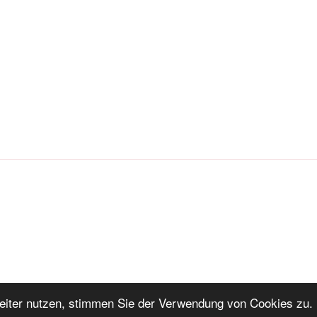
iter nutzen, stimmen Sie der Verwendung von Cookies zu. 
ng
Stolz präsentiert von WordPress