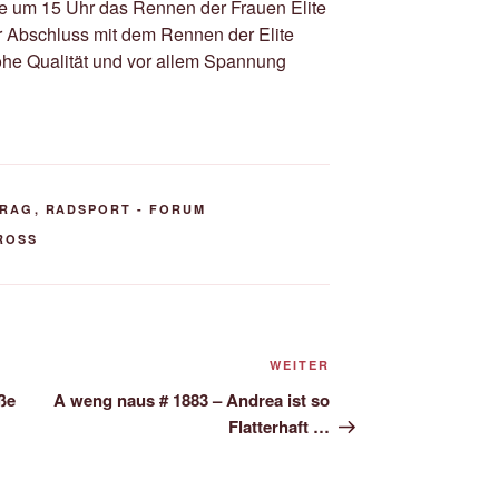
he um 15 Uhr das Rennen der Frauen Elite
 der Abschluss mit dem Rennen der Elite
ohe Qualität und vor allem Spannung
TRAG
,
RADSPORT - FORUM
ROSS
Nächster
WEITER
Beitrag
ße
A weng naus # 1883 – Andrea ist so
Flatterhaft …