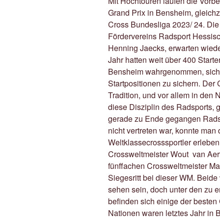
Mit Hochtouren laufen die Vorb
Grand Prix in Bensheim, gleichze
Cross Bundesliga 2023/ 24. Die
Fördervereins Radsport Hessisc
Henning Jaecks, erwarten wieder 
Jahr hatten weit über 400 Starte
Bensheim wahrgenommen, sich fr
Startpositionen zu sichern. Der
Tradition, und vor allem in den
diese Disziplin des Radsports, 
gerade zu Ende gegangen Radsp
nicht vertreten war, konnte man
Weltklassecrosssportler erleben
Crossweltmeister Wout van Ae
fünffachen Crossweltmeister Ma
Siegesritt bei dieser WM. Beide
sehen sein, doch unter den zu e
befinden sich einige der besten 
Nationen waren letztes Jahr in 