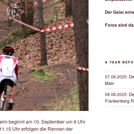
Der Geist ent
Fotos sind da
A YEAR BEF
07.08.2025
:
De
Main
08.08.2025
:
De
Frankenberg 
eim beginnt am 10. September um 9 Uhr
 11.15 Uhr erfolgen die Rennen der