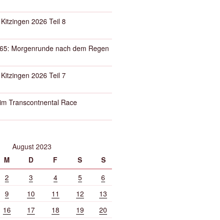
 Kitzingen 2026 Teil 8
65: Morgenrunde nach dem Regen
 Kitzingen 2026 Teil 7
eim Transcontnental Race
August 2023
M
D
F
S
S
2
3
4
5
6
9
10
11
12
13
16
17
18
19
20