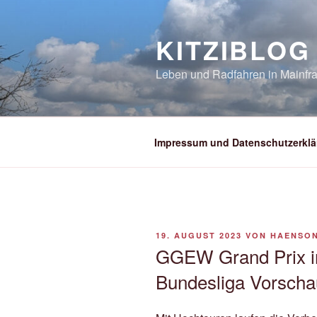
Zum
Inhalt
KITZIBLOG
springen
Leben und Radfahren in Mainfra
Impressum und Datenschutzerklä
VERÖFFENTLICHT
19. AUGUST 2023
VON
HAENSO
AM
GGEW Grand Prix i
Bundesliga Vorscha