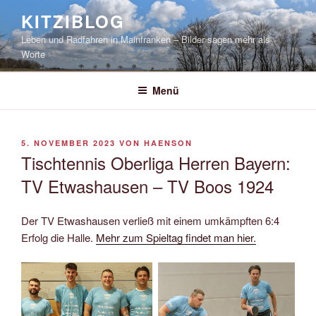
Zum
KITZIBLOG
Inhalt
Leben und Radfahren in Mainfranken – Bilder sagen mehr als
springen
Worte
Menü
VERÖFFENTLICHT
5. NOVEMBER 2023
VON
HAENSON
AM
Tischtennis Oberliga Herren Bayern:
TV Etwashausen – TV Boos 1924
Der TV Etwashausen verließ mit einem umkämpften 6:4
Erfolg die Halle.
Mehr zum Spieltag findet man hier.