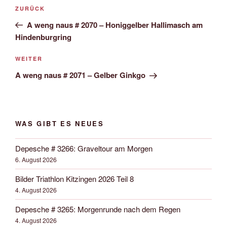
Beitrags-
Vorheriger
ZURÜCK
Navigation
Beitrag
A weng naus # 2070 – Honiggelber Hallimasch am
Hindenburgring
Nächster
WEITER
Beitrag
A weng naus # 2071 – Gelber Ginkgo
WAS GIBT ES NEUES
Depesche # 3266: Graveltour am Morgen
6. August 2026
Bilder Triathlon Kitzingen 2026 Teil 8
4. August 2026
Depesche # 3265: Morgenrunde nach dem Regen
4. August 2026