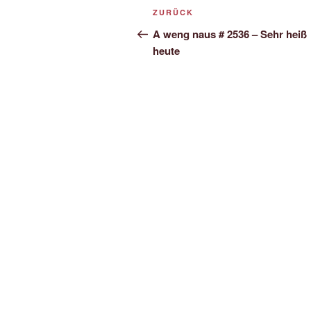
Beitrags-
Vorheriger
ZURÜCK
Navigation
Beitrag
A weng naus # 2536 – Sehr heiß
heute