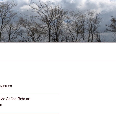
 NEUES
68: Coffee Ride am
n