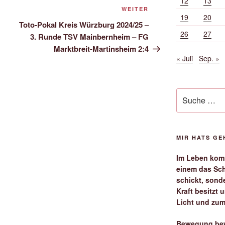
12
13
Nächster
WEITER
19
20
Beitrag
Toto-Pokal Kreis Würzburg 2024/25 –
26
27
3. Runde TSV Mainbernheim – FG
Marktbreit-Martinsheim 2:4
« Juli
Sep. »
Suche
nach:
MIR HATS G
Im Leben komm
einem das Sch
schickt, sond
Kraft besitzt
Licht und zum
Bewegung bew