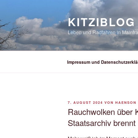
Zum
Inhalt
KITZIBLOG
springen
Leben und Radfahren in Mainfra
Impressum und Datenschutzerklä
VERÖFFENTLICHT
7. AUGUST 2024
VON
HAENSON
AM
Rauchwolken über K
Staatsarchiv brennt