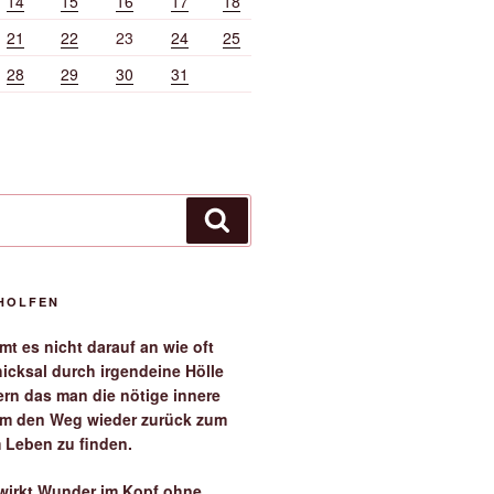
14
15
16
17
18
21
22
23
24
25
28
29
30
31
Suchen
EHOLFEN
t es nicht darauf an wie oft
icksal durch irgendeine Hölle
ern das man die nötige innere
 um den Weg wieder zurück zum
 Leben zu finden.
irkt Wunder im Kopf ohne