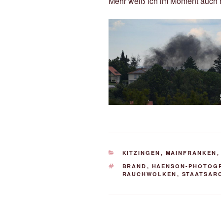
Mehr weiß ich im Moment auch n
KATEGORIEN
KITZINGEN
,
MAINFRANKEN
SCHLAGWÖRTER
BRAND
,
HAENSON-PHOTOG
RAUCHWOLKEN
,
STAATSAR