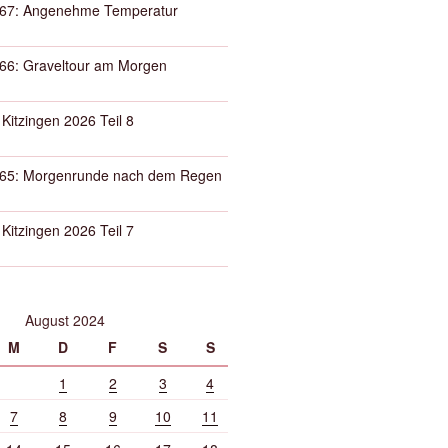
67: Angenehme Temperatur
66: Graveltour am Morgen
 Kitzingen 2026 Teil 8
65: Morgenrunde nach dem Regen
 Kitzingen 2026 Teil 7
August 2024
M
D
F
S
S
1
2
3
4
7
8
9
10
11