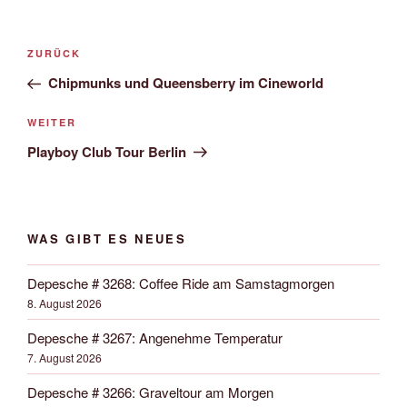
Beitrags-
Vorheriger
ZURÜCK
Navigation
Beitrag
Chipmunks und Queensberry im Cineworld
Nächster
WEITER
Beitrag
Playboy Club Tour Berlin
WAS GIBT ES NEUES
Depesche # 3268: Coffee Ride am Samstagmorgen
8. August 2026
Depesche # 3267: Angenehme Temperatur
7. August 2026
Depesche # 3266: Graveltour am Morgen