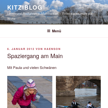
Zum
KITZIBLOG
Inhalt
Leben und Radfahren in Mainfranken – Bilder sagen mehr als
springen
Worte
Menü
VERÖFFENTLICHT
6. JANUAR 2012
VON
HAENSON
AM
Spaziergang am Main
Mit Paula und vielen Schwänen