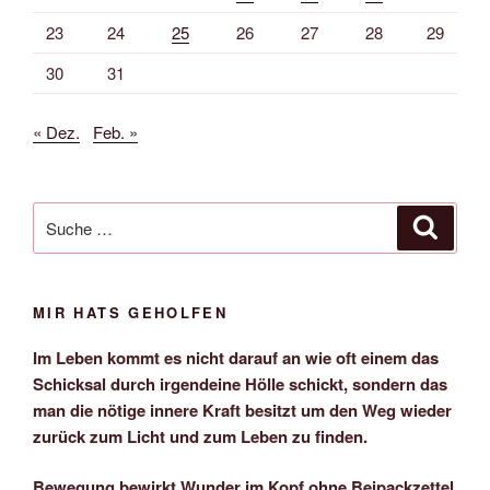
23
24
25
26
27
28
29
30
31
« Dez.
Feb. »
Suche
Suche
nach:
MIR HATS GEHOLFEN
Im Leben kommt es nicht darauf an wie oft einem das
Schicksal durch irgendeine Hölle schickt, sondern das
man die nötige innere Kraft besitzt um den Weg wieder
zurück zum Licht und zum Leben zu finden.
Bewegung bewirkt Wunder im Kopf ohne Beipackzettel