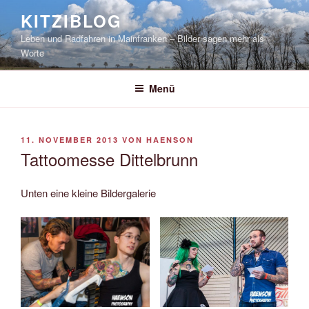
Zum
KITZIBLOG
Inhalt
Leben und Radfahren in Mainfranken – Bilder sagen mehr als
springen
Worte
Menü
VERÖFFENTLICHT
11. NOVEMBER 2013
VON
HAENSON
AM
Tattoomesse Dittelbrunn
Unten eine kleine Bildergalerie