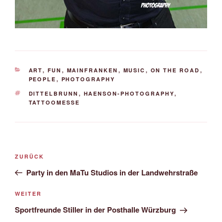
KATEGORIEN
ART
,
FUN
,
MAINFRANKEN
,
MUSIC
,
ON THE ROAD
,
PEOPLE
,
PHOTOGRAPHY
SCHLAGWÖRTER
DITTELBRUNN
,
HAENSON-PHOTOGRAPHY
,
TATTOOMESSE
Beitrags-
Vorheriger
ZURÜCK
Navigation
Beitrag
Party in den MaTu Studios in der Landwehrstraße
Nächster
WEITER
Beitrag
Sportfreunde Stiller in der Posthalle Würzburg