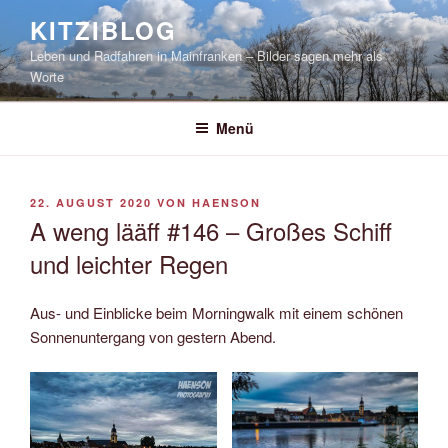
Zum
KITZIBLOG
Inhalt
Leben und Radfahren in Mainfranken – Bilder sagen mehr als
springen
Worte
Menü
VERÖFFENTLICHT
22. AUGUST 2020
VON
HAENSON
AM
A weng lääff #146 – Großes Schiff
und leichter Regen
Aus- und Einblicke beim Morningwalk mit einem schönen
Sonnenuntergang von gestern Abend.