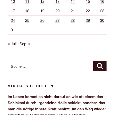
10
11
12
13
14
15
16
17
18
19
20
21
22
23
24
25
26
27
28
29
30
31
« Juli
Sep. »
Suche
Suche
nach:
MIR HATS GEHOLFEN
Im Leben kommt es nicht darauf an wie oft einem das
Schicksal durch irgendeine Hölle schickt, sondern das
man die nötige innere Kraft besitzt um den Weg wieder
zurück zum Licht und zum Leben zu finden.