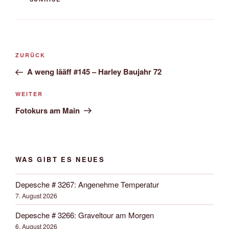
Beitrags-
Vorheriger
ZURÜCK
Navigation
Beitrag
A weng lääff #145 – Harley Baujahr 72
Nächster
WEITER
Beitrag
Fotokurs am Main
WAS GIBT ES NEUES
Depesche # 3267: Angenehme Temperatur
7. August 2026
Depesche # 3266: Graveltour am Morgen
6. August 2026