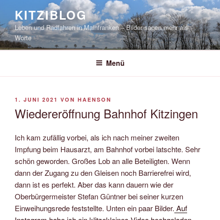
Zum
KITZIBLOG
Inhalt
Leben und Radfahren in Mainfranken – Bilder sagen mehr als
springen
Worte
Menü
VERÖFFENTLICHT
1. JUNI 2021
VON
HAENSON
AM
Wiedereröffnung Bahnhof Kitzingen
Ich kam zufällig vorbei, als ich nach meiner zweiten
Impfung beim Hausarzt, am Bahnhof vorbei latschte. Sehr
schön geworden. Großes Lob an alle Beteiligten. Wenn
dann der Zugang zu den Gleisen noch Barrierefrei wird,
dann ist es perfekt. Aber das kann dauern wie der
Oberbürgermeister Stefan Güntner bei seiner kurzen
Einweihungsrede feststellte. Unten ein paar Bilder.
Auf
Instagram habe ich ein klitzekleines Video hochgeladen
.