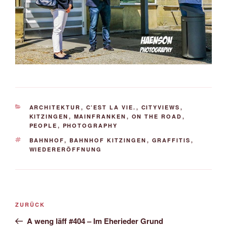
KATEGORIEN
ARCHITEKTUR
,
C’EST LA VIE.
,
CITYVIEWS
,
KITZINGEN
,
MAINFRANKEN
,
ON THE ROAD
,
PEOPLE
,
PHOTOGRAPHY
SCHLAGWÖRTER
BAHNHOF
,
BAHNHOF KITZINGEN
,
GRAFFITIS
,
WIEDERERÖFFNUNG
Beitrags-
Vorheriger
ZURÜCK
Navigation
Beitrag
A weng läff #404 – Im Eherieder Grund