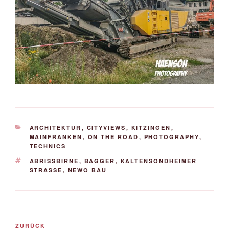
KATEGORIEN
ARCHITEKTUR
,
CITYVIEWS
,
KITZINGEN
,
MAINFRANKEN
,
ON THE ROAD
,
PHOTOGRAPHY
,
TECHNICS
SCHLAGWÖRTER
ABRISSBIRNE
,
BAGGER
,
KALTENSONDHEIMER
STRASSE
,
NEWO BAU
Beitrags-
Vorheriger
ZURÜCK