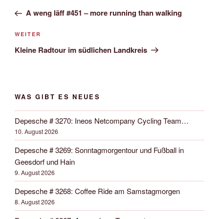
Navigation
Beitrag
A weng läff #451 – more running than walking
Nächster
WEITER
Beitrag
Kleine Radtour im südlichen Landkreis
WAS GIBT ES NEUES
Depesche # 3270: Ineos Netcompany Cycling Team…
10. August 2026
Depesche # 3269: Sonntagmorgentour und Fußball in
Geesdorf und Hain
9. August 2026
Depesche # 3268: Coffee Ride am Samstagmorgen
8. August 2026