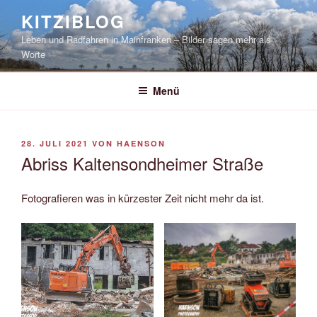
Zum
KITZIBLOG
Inhalt
Leben und Radfahren in Mainfranken – Bilder sagen mehr als
springen
Worte
Menü
VERÖFFENTLICHT
28. JULI 2021
VON
HAENSON
AM
Abriss Kaltensondheimer Straße
Fotografieren was in kürzester Zeit nicht mehr da ist.