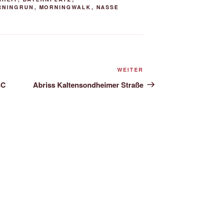
RNINGRUN
,
MORNINGWALK
,
NASSE
Nächster
WEITER
Beitrag
SC
Abriss Kaltensondheimer Straße