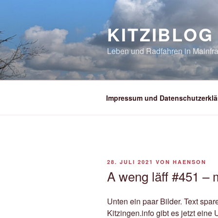
Zum
Inhalt
KITZIBLOG
springen
Leben und Radfahren in Mainfra
Impressum und Datenschutzerklä
VERÖFFENTLICHT
28. JULI 2021
VON
HAENSON
AM
A weng läff #451 – 
Unten ein paar Bilder. Text spare
Kitzingen.info gibt es jetzt ein