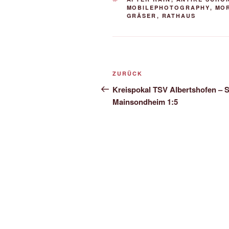
MOBILEPHOTOGRAPHY
,
MO
GRÄSER
,
RATHAUS
Beitrags-
Vorheriger
ZURÜCK
Navigation
Beitrag
Kreispokal TSV Albertshofen – 
Mainsondheim 1:5