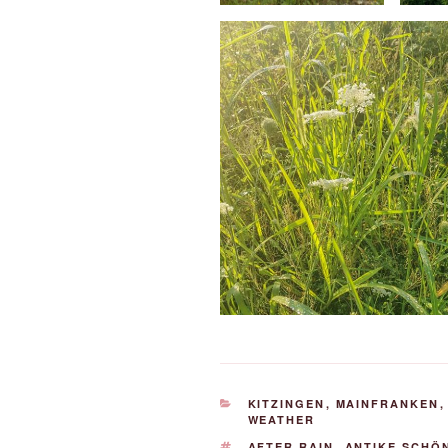
KATEGORIEN
KITZINGEN
,
MAINFRANKEN
WEATHER
SCHLAGWÖRTER
AFTER RAIN
,
ANTIKE SCHÖ