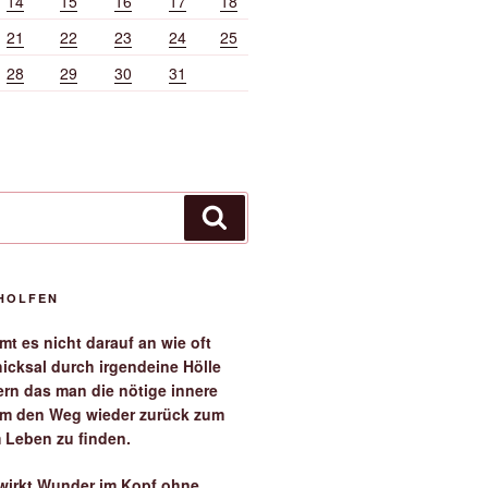
14
15
16
17
18
21
22
23
24
25
28
29
30
31
Suchen
EHOLFEN
t es nicht darauf an wie oft
icksal durch irgendeine Hölle
ern das man die nötige innere
 um den Weg wieder zurück zum
 Leben zu finden.
irkt Wunder im Kopf ohne