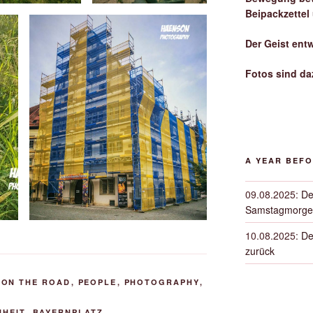
Beipackzettel
Der Geist ent
Fotos sind da
A YEAR BEF
09.08.2025
:
De
Samstagmorge
10.08.2025
:
De
zurück
,
ON THE ROAD
,
PEOPLE
,
PHOTOGRAPHY
,
NHEIT
,
BAYERNPLATZ
,