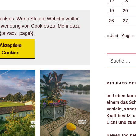
12
13
19
20
okies. Wenn Sie die Website weiter
26
27
erwendung von Cookies zu. Mehr dazu
{{privacy_page}}.
« Juni
Aug. »
Akzeptiere
Cookies
Suche
nach:
MIR HATS G
Im Leben komm
einem das Sch
schickt, sond
Kraft besitzt
Licht und zum
Bewegung bew