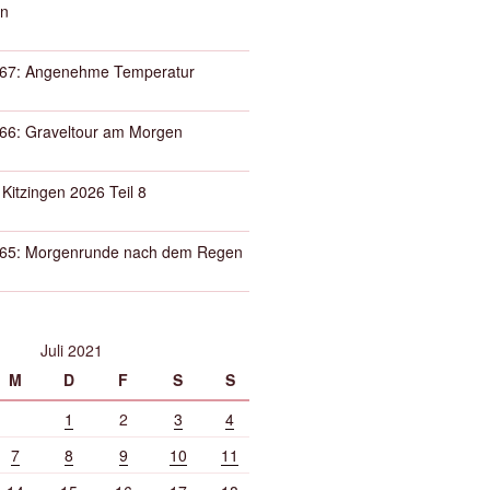
n
67: Angenehme Temperatur
66: Graveltour am Morgen
 Kitzingen 2026 Teil 8
65: Morgenrunde nach dem Regen
Juli 2021
M
D
F
S
S
1
2
3
4
7
8
9
10
11