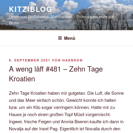
Zum
KITZIBLOG
Inhalt
Leben und Radfahren in Mainfranken – Bilder sagen mehr als
springen
Worte
Menü
VERÖFFENTLICHT
9. SEPTEMBER 2021
VON
HAENSON
AM
A weng läff #481 – Zehn Tage
Kroatien
Zehn Tage Kroatien haben mir gutgetan. Die Luft, die Sonne
und das Meer einfach schön. Gewicht konnte ich halten
bzw. um ein Kilo sogar verringern können. Hatte mir zu
Hause ja noch einen großen Topf Müsli vorgemischt.
Ingwer, frische Feigen und Aronia Beeren kaufte ich dann in
Novalja auf der Insel Pag. Eigentlich ist Novalia durch den