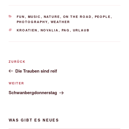
KATEGORIEN
FUN
,
MUSIC
,
NATURE
,
ON THE ROAD
,
PEOPLE
,
PHOTOGRAPHY
,
WEATHER
SCHLAGWÖRTER
KROATIEN
,
NOVALIA
,
PAG
,
URLAUB
Beitrags-
Vorheriger
ZURÜCK
Navigation
Beitrag
Die Trauben sind reif
Nächster
WEITER
Beitrag
Schwanbergdonnerstag
WAS GIBT ES NEUES