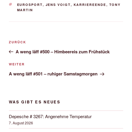
SCHLAGWÖRTER
EUROSPORT
,
JENS VOIGT
,
KARRIEREENDE
,
TONY
MARTIN
Beitrags-
Vorheriger
ZURÜCK
Navigation
Beitrag
A weng läff #500 – Himbeereis zum Frühstück
Nächster
WEITER
Beitrag
A weng läff #501 – ruhiger Samstagmorgen
WAS GIBT ES NEUES
Depesche # 3267: Angenehme Temperatur
7. August 2026