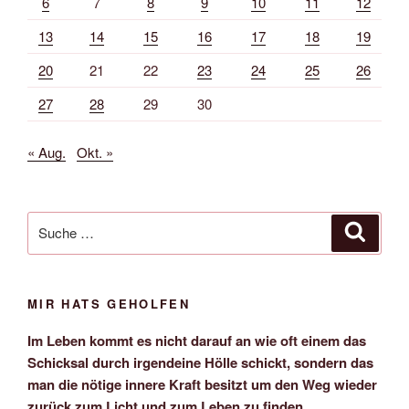
6
7
8
9
10
11
12
13
14
15
16
17
18
19
20
21
22
23
24
25
26
27
28
29
30
« Aug.
Okt. »
Suche
Suche
nach:
MIR HATS GEHOLFEN
Im Leben kommt es nicht darauf an wie oft einem das
Schicksal durch irgendeine Hölle schickt, sondern das
man die nötige innere Kraft besitzt um den Weg wieder
zurück zum Licht und zum Leben zu finden.