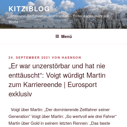
Zum
KITZIBLOG
Inhalt
Leben und Radfahren in Mainfranken – Bilder sagen mehr als
springen
Worte
Menü
VERÖFFENTLICHT
24. SEPTEMBER 2021
VON
HAENSON
AM
„Er war unzerstörbar und hat nie
enttäuscht“: Voigt würdigt Martin
zum Karriereende | Eurosport
exklusiv
Voigt über Martin: „Der dominierende Zeitfahrer seiner
Generation“ Voigt über Martin: „So wertvoll wie drei Fahrer“
Martin über Gold in seinem letzten Rennen: „Das beste