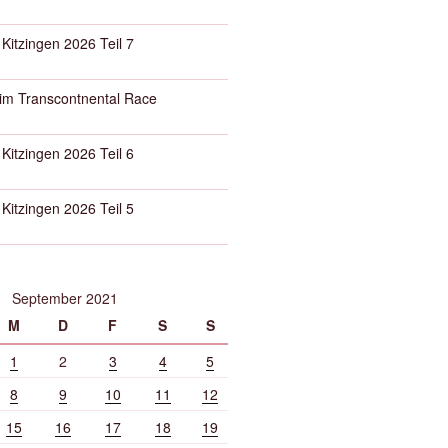
 Kitzingen 2026 Teil 7
eim Transcontnental Race
 Kitzingen 2026 Teil 6
 Kitzingen 2026 Teil 5
September 2021
M
D
F
S
S
1
2
3
4
5
8
9
10
11
12
15
16
17
18
19