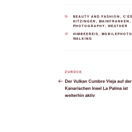
KATEGORIEN
BEAUTY AND FASHION
,
C’ES
KITZINGEN
,
MAINFRANKEN
PHOTOGRAPHY
,
WEATHER
SCHLAGWÖRTER
HIMBEEREIS
,
MOBILEPHOT
WALKING
Beitrags-
Vorheriger
ZURÜCK
Navigation
Beitrag
Der Vulkan Cumbre Vieja auf der
Kanarischen Insel La Palma ist
weiterhin aktiv