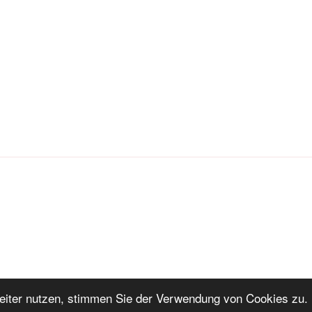
iter nutzen, stimmen Sie der Verwendung von Cookies zu. 
ng
Stolz präsentiert von WordPress