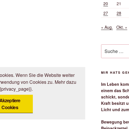
20
21
27
28
« Aug.
Okt. »
Suche
nach:
MIR HATS G
okies. Wenn Sie die Website weiter
erwendung von Cookies zu. Mehr dazu
Im Leben komm
{{privacy_page}}.
einem das Sch
schickt, sond
Akzeptiere
Kraft besitzt
Cookies
Licht und zum
Bewegung bew
Beipackzettel