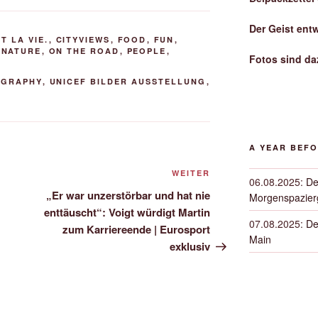
Der Geist ent
T LA VIE.
,
CITYVIEWS
,
FOOD
,
FUN
,
,
NATURE
,
ON THE ROAD
,
PEOPLE
,
Fotos sind da
OGRAPHY
,
UNICEF BILDER AUSSTELLUNG
,
A YEAR BEF
Nächster
WEITER
06.08.2025
:
De
Beitrag
„Er war unzerstörbar und hat nie
Morgenspazierg
enttäuscht“: Voigt würdigt Martin
07.08.2025
:
De
zum Karriereende | Eurosport
Main
exklusiv