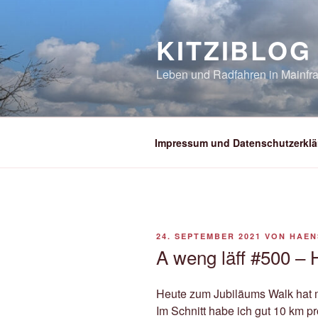
Zum
Inhalt
KITZIBLOG
springen
Leben und Radfahren in Mainfra
Impressum und Datenschutzerklä
VERÖFFENTLICHT
24. SEPTEMBER 2021
VON
HAEN
AM
A weng läff #500 –
Heute zum Jubiläums Walk hat 
Im Schnitt habe ich gut 10 km p