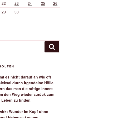
22
23
24
25
26
29
30
Suchen
EHOLFEN
t es nicht darauf an wie oft
icksal durch irgendeine Hölle
ern das man die nötige innere
 um den Weg wieder zurück zum
 Leben zu finden.
irkt Wunder im Kopf ohne
 und Nebenwirkungen.