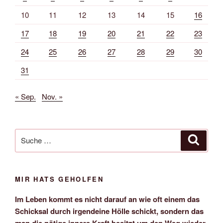
10
11
12
13
14
15
16
17
18
19
20
21
22
23
24
25
26
27
28
29
30
31
« Sep.
Nov. »
Suche
Suche
nach:
MIR HATS GEHOLFEN
Im Leben kommt es nicht darauf an wie oft einem das
Schicksal durch irgendeine Hölle schickt, sondern das