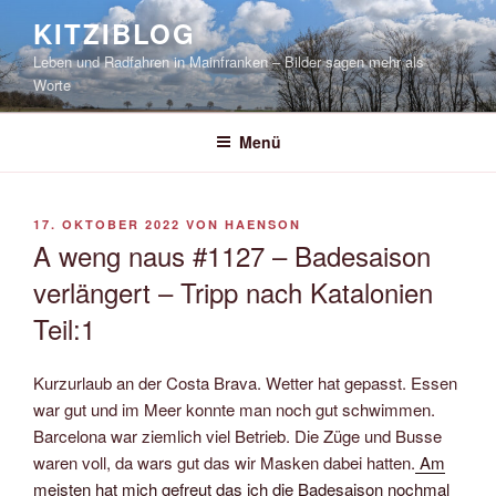
Zum
KITZIBLOG
Inhalt
Leben und Radfahren in Mainfranken – Bilder sagen mehr als
springen
Worte
Menü
VERÖFFENTLICHT
17. OKTOBER 2022
VON
HAENSON
AM
A weng naus #1127 – Badesaison
verlängert – Tripp nach Katalonien
Teil:1
Kurzurlaub an der Costa Brava. Wetter hat gepasst. Essen
war gut und im Meer konnte man noch gut schwimmen.
Barcelona war ziemlich viel Betrieb. Die Züge und Busse
waren voll, da wars gut das wir Masken dabei hatten.
Am
meisten hat mich gefreut das ich die Badesaison nochmal