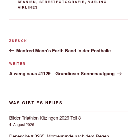
SPANIEN
,
STREETFOTOGRAFIE
,
VUELING
AIRLINES
Beitrags-
Vorheriger
ZURÜCK
Navigation
Beitrag
Manfred Mann‘s Earth Band in der Posthalle
Nächster
WEITER
Beitrag
A weng naus #1129 – Grandioser Sonnenaufgang
WAS GIBT ES NEUES
Bilder Triathlon Kitzingen 2026 Teil 8
4. August 2026
Depesche # 3265: Morgenrunde nach dem Regen