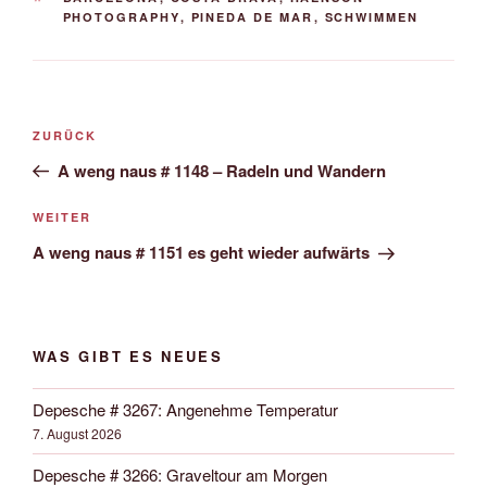
PHOTOGRAPHY
,
PINEDA DE MAR
,
SCHWIMMEN
Beitrags-
Vorheriger
ZURÜCK
Navigation
Beitrag
A weng naus # 1148 – Radeln und Wandern
Nächster
WEITER
Beitrag
A weng naus # 1151 es geht wieder aufwärts
WAS GIBT ES NEUES
Depesche # 3267: Angenehme Temperatur
7. August 2026
Depesche # 3266: Graveltour am Morgen