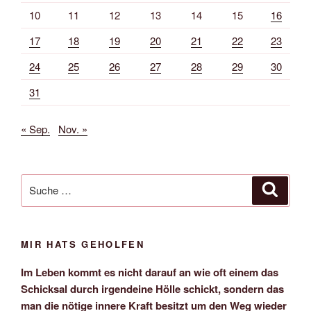
10
11
12
13
14
15
16
17
18
19
20
21
22
23
24
25
26
27
28
29
30
31
« Sep.
Nov. »
Suche
Suche
nach:
MIR HATS GEHOLFEN
Im Leben kommt es nicht darauf an wie oft einem das
Schicksal durch irgendeine Hölle schickt, sondern das
man die nötige innere Kraft besitzt um den Weg wieder