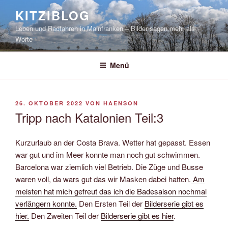
Zum
KITZIBLOG
Inhalt
Leben und Radfahren in Mainfranken – Bilder sagen mehr als
springen
Worte
Menü
VERÖFFENTLICHT
26. OKTOBER 2022
VON
HAENSON
AM
Tripp nach Katalonien Teil:3
Kurzurlaub an der Costa Brava. Wetter hat gepasst. Essen
war gut und im Meer konnte man noch gut schwimmen.
Barcelona war ziemlich viel Betrieb. Die Züge und Busse
waren voll, da wars gut das wir Masken dabei hatten.
Am
meisten hat mich gefreut das ich die Badesaison nochmal
verlängern konnte.
Den Ersten Teil der
Bilderserie gibt es
hier.
Den Zweiten Teil der
Bilderserie gibt es hier
.