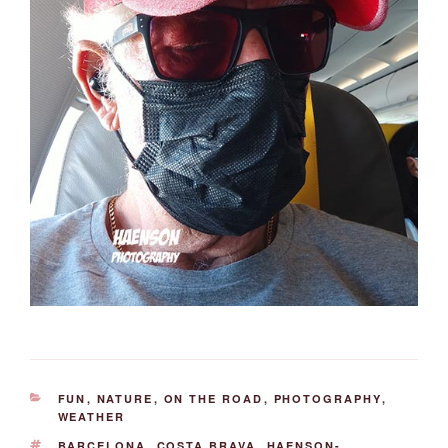
KATEGORIEN
FUN
,
NATURE
,
ON THE ROAD
,
PHOTOGRAPHY
,
WEATHER
SCHLAGWÖRTER
BARCELONA
,
COSTA BRAVA
,
HAENSON-