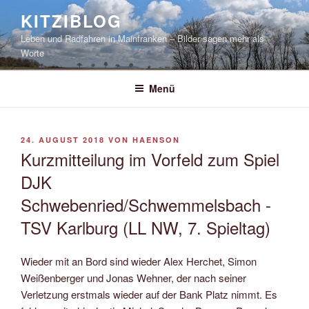
Zum
KITZIBLOG
Inhalt
Leben und Radfahren in Mainfranken – Bilder sagen mehr als
springen
Worte
Menü
VERÖFFENTLICHT
24. AUGUST 2018
VON
HAENSON
AM
Kurzmitteilung im Vorfeld zum Spiel
DJK
Schwebenried/Schwemmelsbach -
TSV Karlburg (LL NW, 7. Spieltag)
Wieder mit an Bord sind wieder Alex Herchet, Simon
Weißenberger und Jonas Wehner, der nach seiner
Verletzung erstmals wieder auf der Bank Platz nimmt. Es