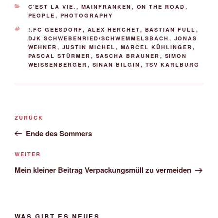
KATEGORIEN
C’EST LA VIE.
,
MAINFRANKEN
,
ON THE ROAD
,
PEOPLE
,
PHOTOGRAPHY
SCHLAGWÖRTER
!.FC GEESDORF
,
ALEX HERCHET
,
BASTIAN FULL
,
DJK SCHWEBENRIED/SCHWEMMELSBACH
,
JONAS
WEHNER
,
JUSTIN MICHEL
,
MARCEL KÜHLINGER
,
PASCAL STÜRMER
,
SASCHA BRAUNER
,
SIMON
WEISSENBERGER
,
SINAN BILGIN
,
TSV KARLBURG
Beitrags-
Vorheriger
ZURÜCK
Navigation
Beitrag
Ende des Sommers
Nächster
WEITER
Beitrag
Mein kleiner Beitrag Verpackungsmüll zu vermeiden
WAS GIBT ES NEUES