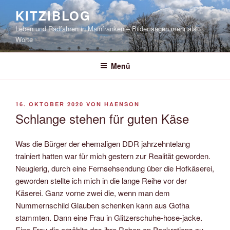
Zum
KITZIBLOG
Inhalt
Leben und Radfahren in Mainfranken – Bilder sagen mehr als
springen
Worte
Menü
VERÖFFENTLICHT
16. OKTOBER 2020
VON
HAENSON
AM
Schlange stehen für guten Käse
Was die Bürger der ehemaligen DDR jahrzehntelang
trainiert hatten war für mich gestern zur Realität geworden.
Neugierig, durch eine Fernsehsendung über die Hofkäserei,
geworden stellte ich mich in die lange Reihe vor der
Käserei. Ganz vorne zwei die, wenn man dem
Nummernschild Glauben schenken kann aus Gotha
stammten. Dann eine Frau in Glitzerschuhe-hose-jacke.
Eine Frau die erzählte das ihre Reben an Pankrations zu