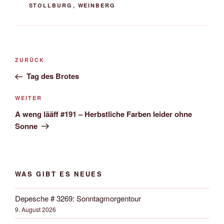
STOLLBURG
,
WEINBERG
Beitrags-
Vorheriger
ZURÜCK
Navigation
Beitrag
Tag des Brotes
Nächster
WEITER
Beitrag
A weng lääff #191 – Herbstliche Farben leider ohne
Sonne
WAS GIBT ES NEUES
Depesche # 3269: Sonntagmorgentour
9. August 2026