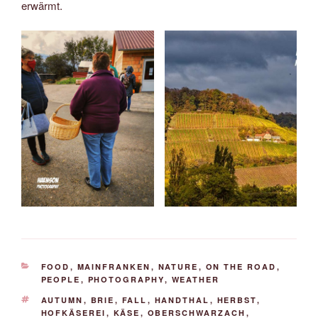
erwärmt.
KATEGORIEN
FOOD
,
MAINFRANKEN
,
NATURE
,
ON THE ROAD
,
PEOPLE
,
PHOTOGRAPHY
,
WEATHER
SCHLAGWÖRTER
AUTUMN
,
BRIE
,
FALL
,
HANDTHAL
,
HERBST
,
HOFKÄSEREI
,
KÄSE
,
OBERSCHWARZACH
,