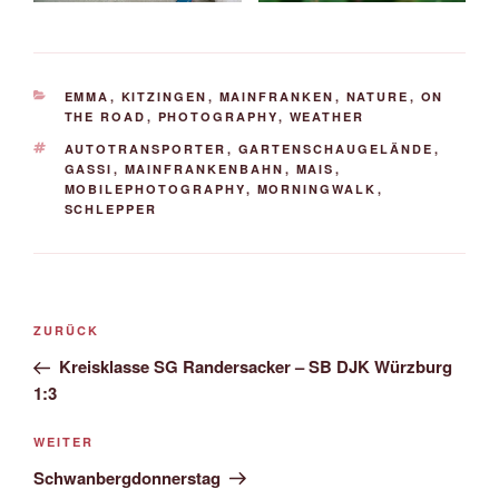
KATEGORIEN
EMMA
,
KITZINGEN
,
MAINFRANKEN
,
NATURE
,
ON
THE ROAD
,
PHOTOGRAPHY
,
WEATHER
SCHLAGWÖRTER
AUTOTRANSPORTER
,
GARTENSCHAUGELÄNDE
,
GASSI
,
MAINFRANKENBAHN
,
MAIS
,
MOBILEPHOTOGRAPHY
,
MORNINGWALK
,
SCHLEPPER
Beitrags-
Vorheriger
ZURÜCK
Navigation
Beitrag
Kreisklasse SG Randersacker – SB DJK Würzburg
1:3
Nächster
WEITER
Beitrag
Schwanbergdonnerstag