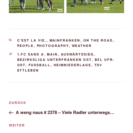
KATEGORIEN
C’EST LA VIE.
,
MAINFRANKEN
,
ON THE ROAD
,
PEOPLE
,
PHOTOGRAPHY
,
WEATHER
SCHLAGWÖRTER
1.FC SAND A. MAIN
,
AUSWÄRTSSIEG
,
BEZIRKSLIGA UNTERFRANKEN OST
,
BZL UFR-
OST
,
FUSSBALL
,
HEIMNIEDERLAGE
,
TSV
ETTLEBEN
Beitrags-
Vorheriger
ZURÜCK
Navigation
Beitrag
A weng naus # 2378 – Viele Radler unterwegs…
Nächster
WEITER
Beitrag