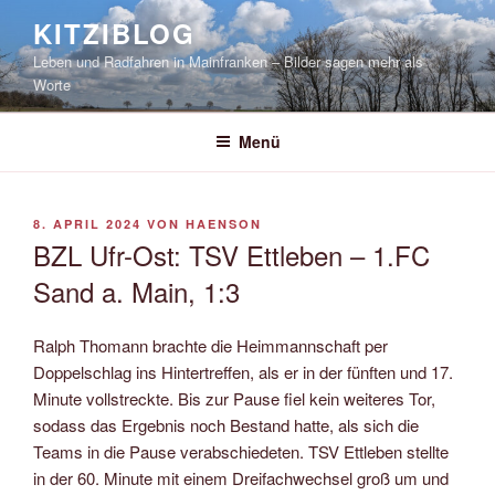
Zum
KITZIBLOG
Inhalt
Leben und Radfahren in Mainfranken – Bilder sagen mehr als
springen
Worte
Menü
VERÖFFENTLICHT
8. APRIL 2024
VON
HAENSON
AM
BZL Ufr-Ost: TSV Ettleben – 1.FC
Sand a. Main, 1:3
Ralph Thomann brachte die Heimmannschaft per
Doppelschlag ins Hintertreffen, als er in der fünften und 17.
Minute vollstreckte. Bis zur Pause fiel kein weiteres Tor,
sodass das Ergebnis noch Bestand hatte, als sich die
Teams in die Pause verabschiedeten. TSV Ettleben stellte
in der 60. Minute mit einem Dreifachwechsel groß um und