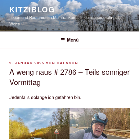
Zum
KITZIBLOG
Inhalt
Leben und Radfahren in Mainfranken – Bilder sagen mehr als
springen
Worte
Menü
VERÖFFENTLICHT
9. JANUAR 2025
VON
HAENSON
AM
A weng naus # 2786 – Teils sonniger
Vormittag
Jedenfalls solange ich gefahren bin.