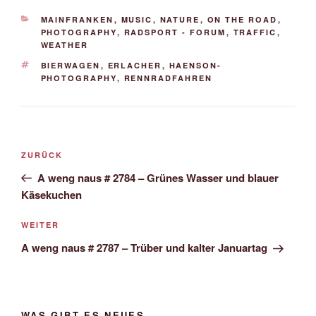
KATEGORIEN
MAINFRANKEN
,
MUSIC
,
NATURE
,
ON THE ROAD
,
PHOTOGRAPHY
,
RADSPORT - FORUM
,
TRAFFIC
,
WEATHER
SCHLAGWÖRTER
BIERWAGEN
,
ERLACHER
,
HAENSON-
PHOTOGRAPHY
,
RENNRADFAHREN
Beitrags-
Vorheriger
ZURÜCK
Navigation
Beitrag
A weng naus # 2784 – Grünes Wasser und blauer
Käsekuchen
Nächster
WEITER
Beitrag
A weng naus # 2787 – Trüber und kalter Januartag
WAS GIBT ES NEUES