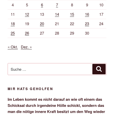
4
5
6
7
8
9
10
11
12
13
14
15
16
17
18
19
20
21
22
23
24
25
26
27
28
29
30
« Okt.
Dez. »
Suche
Suche
nach:
MIR HATS GEHOLFEN
Im Leben kommt es nicht darauf an wie oft einem das
Schicksal durch irgendeine Hölle schickt, sondern das
man die nötige innere Kraft besitzt um den Weg wieder