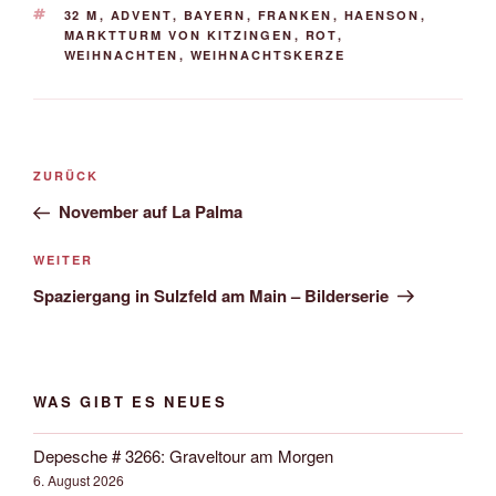
SCHLAGWÖRTER
32 M
,
ADVENT
,
BAYERN
,
FRANKEN
,
HAENSON
,
MARKTTURM VON KITZINGEN
,
ROT
,
WEIHNACHTEN
,
WEIHNACHTSKERZE
Beitrags-
Vorheriger
ZURÜCK
Navigation
Beitrag
November auf La Palma
Nächster
WEITER
Beitrag
Spaziergang in Sulzfeld am Main – Bilderserie
WAS GIBT ES NEUES
Depesche # 3266: Graveltour am Morgen
6. August 2026