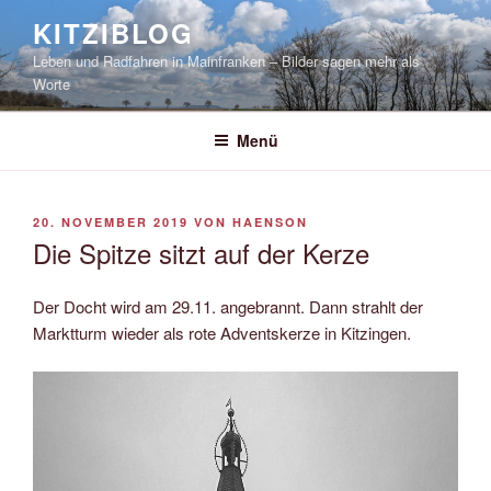
Zum
KITZIBLOG
Inhalt
Leben und Radfahren in Mainfranken – Bilder sagen mehr als
springen
Worte
Menü
VERÖFFENTLICHT
20. NOVEMBER 2019
VON
HAENSON
AM
Die Spitze sitzt auf der Kerze
Der Docht wird am 29.11. angebrannt. Dann strahlt der
Marktturm wieder als rote Adventskerze in Kitzingen.