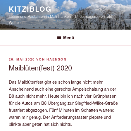
Zum
KITZIBLOG
Inhalt
Leben und Radfahren in Mainfranken – Bilder sagen mehr als
springen
Worte
Menü
VERÖFFENTLICHT
26. MAI 2020
VON
HAENSON
AM
Maiblüten(fest) 2020
Das Maiblütenfest gibt es schon lange nicht mehr.
Anscheinend auch eine gerechte Ampelschaltung an der
B8 auch nicht mehr. Heute bin ich nach vier Grünphasen
für die Autos am B8 Übergang zur Siegfried-Wilke-Straße
frustriert abgezogen. Fünf Minuten im Schatten wartend
waren mir genug. Der Anforderungstaster piepste und
blinkte aber getan hat sich nichts.