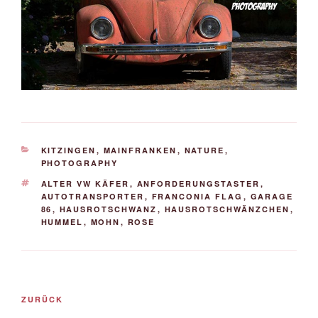
KATEGORIEN
KITZINGEN
,
MAINFRANKEN
,
NATURE
,
PHOTOGRAPHY
SCHLAGWÖRTER
ALTER VW KÄFER
,
ANFORDERUNGSTASTER
,
AUTOTRANSPORTER
,
FRANCONIA FLAG
,
GARAGE
86
,
HAUSROTSCHWANZ
,
HAUSROTSCHWÄNZCHEN
,
HUMMEL
,
MOHN
,
ROSE
Beitrags-
Vorheriger
ZURÜCK
Navigation
Beitrag