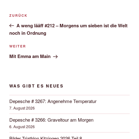
Beitrags-
Vorheriger
ZURÜCK
Navigation
Beitrag
A weng lääff #212 – Morgens um sieben ist die Welt
noch in Ordnung
Nächster
WEITER
Beitrag
Mit Emma am Main
WAS GIBT ES NEUES
Depesche # 3267: Angenehme Temperatur
7. August 2026
Depesche # 3266: Graveltour am Morgen
6. August 2026
Bilder Triathlon Kitzingen 2026 Teil 8