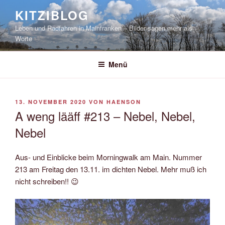
Zum
KITZIBLOG
Inhalt
Leben und Radfahren in Mainfranken – Bilder sagen mehr als
springen
Worte
Menü
VERÖFFENTLICHT
13. NOVEMBER 2020
VON
HAENSON
AM
A weng lääff #213 – Nebel, Nebel,
Nebel
Aus- und Einblicke beim Morningwalk am Main. Nummer
213 am Freitag den 13.11. im dichten Nebel. Mehr muß ich
nicht schreiben!! 😉