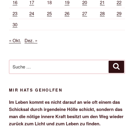
16
17
18
19
20
21
22
23
24
25
26
27
28
29
30
« Okt.
Dez. »
Suche
Suche
nach:
MIR HATS GEHOLFEN
Im Leben kommt es nicht darauf an wie oft einem das
Schicksal durch irgendeine Hölle schickt, sondern das
man die nötige innere Kraft besitzt um den Weg wieder
zurück zum Licht und zum Leben zu finden.