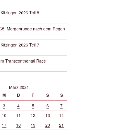
 Kitzingen 2026 Teil 8
65: Morgenrunde nach dem Regen
 Kitzingen 2026 Teil 7
eim Transcontnental Race
März 2021
M
D
F
S
S
3
4
5
6
7
10
11
12
13
14
17
18
19
20
21