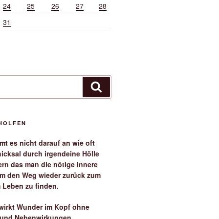
24
25
26
27
28
31
Suchen
EHOLFEN
t es nicht darauf an wie oft
icksal durch irgendeine Hölle
ern das man die nötige innere
 um den Weg wieder zurück zum
 Leben zu finden.
irkt Wunder im Kopf ohne
 und Nebenwirkungen.