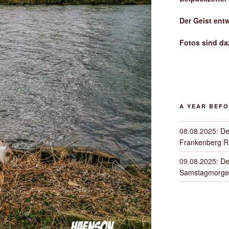
Der Geist ent
Fotos sind da
A YEAR BEF
08.08.2025
:
De
Frankenberg 
09.08.2025
:
De
Samstagmorge