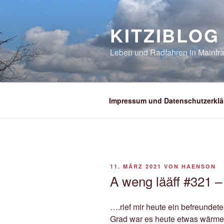
Zum
Inhalt
KITZIBLOG
springen
Leben und Radfahren in Mainfra
Impressum und Datenschutzerklä
VERÖFFENTLICHT
11. MÄRZ 2021
VON
HAENSON
AM
A weng lääff #321 –
….rief mir heute ein befreundete
Grad war es heute etwas wärmer