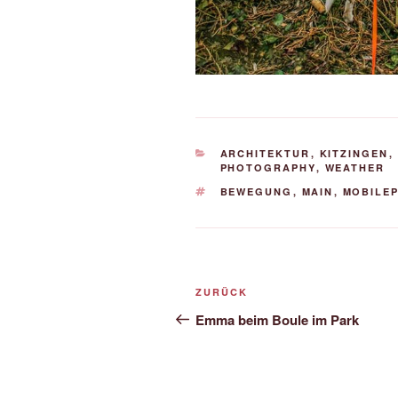
KATEGORIEN
ARCHITEKTUR
,
KITZINGEN
,
PHOTOGRAPHY
,
WEATHER
SCHLAGWÖRTER
BEWEGUNG
,
MAIN
,
MOBILE
Beitrags-
Vorheriger
ZURÜCK
Navigation
Beitrag
Emma beim Boule im Park