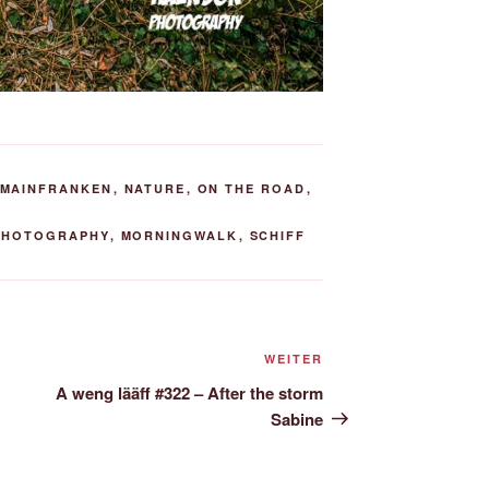
MAINFRANKEN
,
NATURE
,
ON THE ROAD
,
PHOTOGRAPHY
,
MORNINGWALK
,
SCHIFF
Nächster
WEITER
Beitrag
A weng lääff #322 – After the storm
Sabine