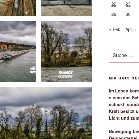
22
23
29
30
« Feb.
Apr. »
Suche
nach:
MIR HATS G
Im Leben komm
einem das Sch
schickt, sond
Kraft besitzt
Licht und zum
Bewegung bew
Beipackzettel