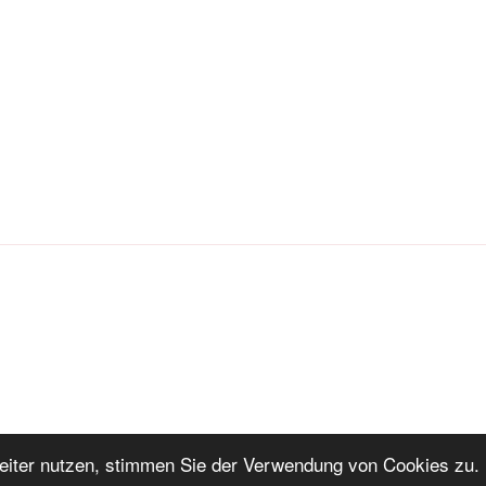
iter nutzen, stimmen Sie der Verwendung von Cookies zu. 
ng
Stolz präsentiert von WordPress