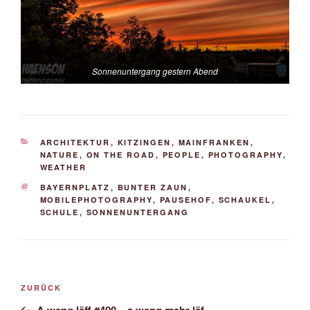
Sonnenuntergang gestern Abend
KATEGORIEN
ARCHITEKTUR
,
KITZINGEN
,
MAINFRANKEN
,
NATURE
,
ON THE ROAD
,
PEOPLE
,
PHOTOGRAPHY
,
WEATHER
SCHLAGWÖRTER
BAYERNPLATZ
,
BUNTER ZAUN
,
MOBILEPHOTOGRAPHY
,
PAUSEHOF
,
SCHAUKEL
,
SCHULE
,
SONNENUNTERGANG
Beitrags-
Vorheriger
ZURÜCK
Navigation
Beitrag
A weng läff #400 – a weng mehr läf