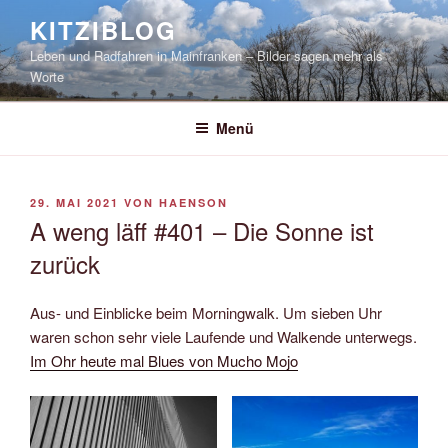
Zum
KITZIBLOG
Inhalt
Leben und Radfahren in Mainfranken – Bilder sagen mehr als
springen
Worte
Menü
VERÖFFENTLICHT
29. MAI 2021
VON
HAENSON
AM
A weng läff #401 – Die Sonne ist
zurück
Aus- und Einblicke beim Morningwalk. Um sieben Uhr
waren schon sehr viele Laufende und Walkende unterwegs.
Im Ohr heute mal Blues von Mucho Mojo